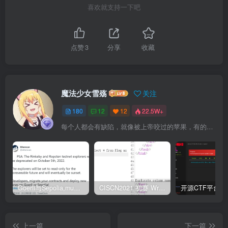
喜欢就支持一下吧
点赞
3
分享
收藏
魔法少女雪殇
关注
180
12
12
22.5W+
每个人都会有缺陷，就像被上帝咬过的苹果，有的人缺陷比较大，正是因为上帝特别喜欢他的芬芳
Goerli与Sepolia,mumbai测试币领取
CISCN2021 初赛 Write UP
上一篇
下一篇