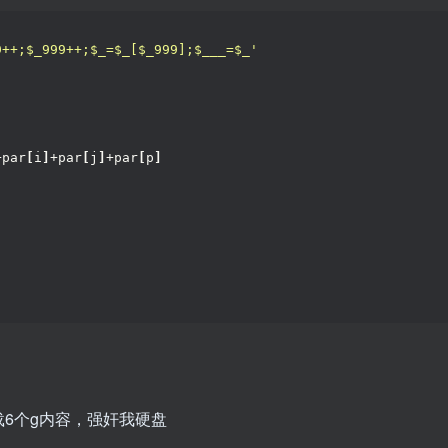
9++;$_999++;$_=$_[$_999];$___=$_'
+par
[
i
]
+par
[
j
]
+par
[
p
]
6个g内容，强奸我硬盘