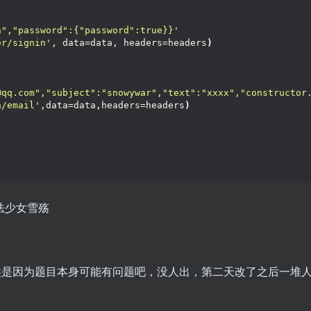
n","password":{"password":true}}'
er/signin'
, data=data, headers=headers
)
@qq.com","subject":"snowywar","text":"xxxx","constructor
n/email'
,data=data,headers=headers
)
时候是因为题目本身可能有问题吧，没人出，第二天改了之后一堆