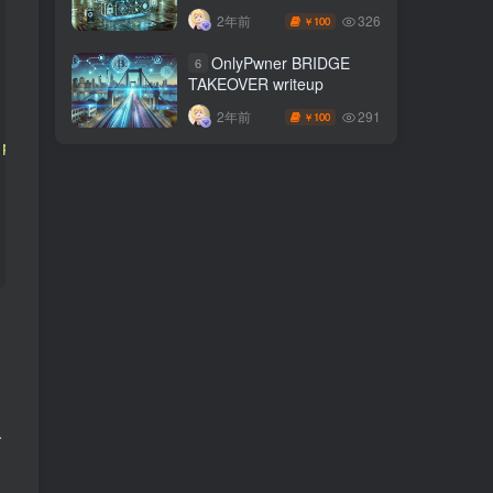
326
2年前
100
￥
OnlyPwner BRIDGE
6
TAKEOVER writeup
291
2年前
100
￥
.prototype.path":"sh","constructor.prototype.sendmail":t
人