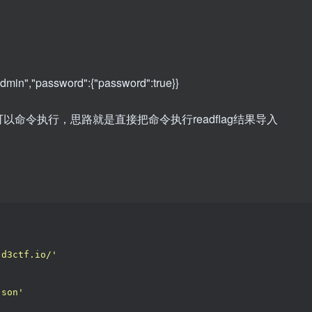
password":{"password":true}}
s可以命令执行，思路就是直接把命令执行readflag结果导入
.d3ctf.io/'
json'