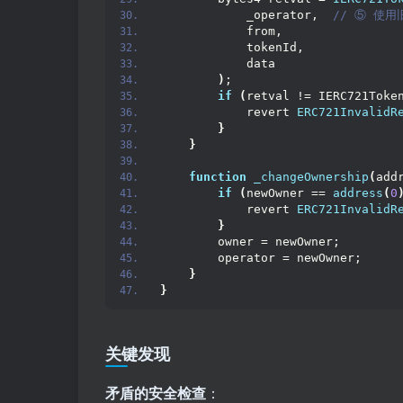
            _operator, 
 // ⑤ 使用
            from,
            tokenId,
            data
)
;
if
(
retval != IERC721Toke
            revert 
ERC721InvalidR
}
}
function
_changeOwnership
(
add
if
(
newOwner == 
address
(
0
            revert 
ERC721InvalidR
}
        owner = newOwner;
        operator = newOwner;
}
}
关键发现
矛盾的安全检查
：