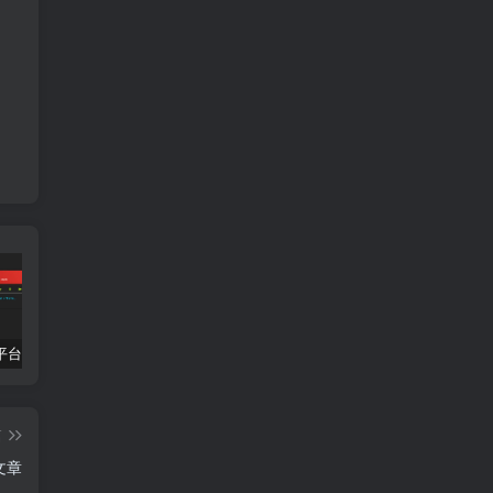
开源CTF平台踩坑与评价(更新了两个平台)
AntCTF x D^3CTF 个人Write Up
陇剑杯 个人 ’WriteUp‘
红帽杯
篇
文章