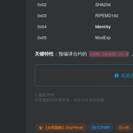
0x02
SHA256
0x03
RIPEMD160
0x04
Identity
0x05
ModExp
关键特性
：预编译合约的
code.length == 0
此处
©
版权声明
文章版权归作者所有，未经允许请勿转载。
【全部题解】OnlyPwner
CTFWP
eth