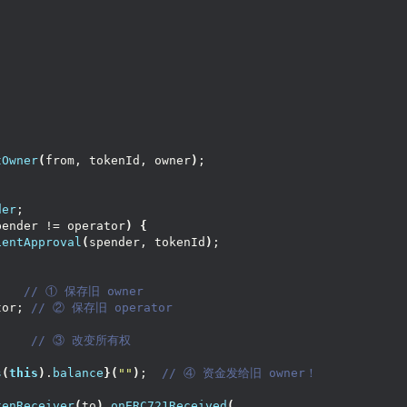
tOwner
(
from, tokenId, owner
)
;
der
;
pender != operator
)
{
ientApproval
(
spender, tokenId
)
;
   
 // ① 保存旧 owner
tor;
 // ② 保存旧 operator
    
 // ③ 改变所有权
s
(
this
)
.
balance
}(
""
)
; 
 // ④ 资金发给旧 owner！
kenReceiver
(
to
)
.
onERC721Received
(