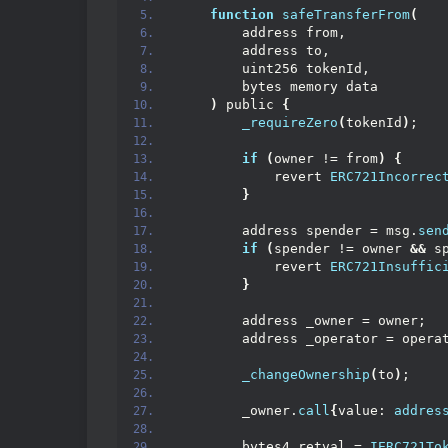
function
safeTransferFrom
(
        address from,
        address to,
        uint256 tokenId,
        bytes memory data
)
 public 
{
_requireZero
(
tokenId
)
;
if
(
owner != from
)
{
            revert 
ERC721Incorrec
}
        address spender = msg.
sen
if
(
spender != owner 
&&
 s
            revert 
ERC721Insuffic
}
        address _owner = owner;  
        address _operator = opera
_changeOwnership
(
to
)
;    
        _owner.
call
{
value: 
addres
        bytes4 retval = 
IERC721To