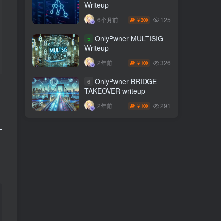
Writeup
125
6个月前
300
￥
OnlyPwner MULTISIG
5
Writeup
326
2年前
100
￥
OnlyPwner BRIDGE
6
TAKEOVER writeup
291
2年前
100
￥