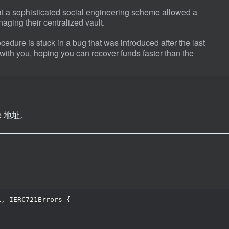
t a sophisticated social engineering scheme allowed a
aging their centralized vault.
dure is stuck in a bug that was introduced after the last
with you, hoping you can recover funds faster than the
e 地址。
1, IERC721Errors 
{