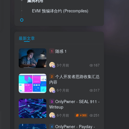
漏洞利用
EVM 预编译合约 (Precompiles)
最新文章
随感 1
1
3个月前
167
个人开发者思路收集汇总
2
内容
6个月前
317
OnlyPwner - SEAL 911 -
3
Writeup
251
6个月前
300
￥
OnlyPwner - Payday -
4