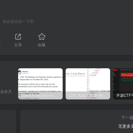
喜欢就支持一下吧
4
分享
收藏
虹会在天
Goerli与Sepolia,mumbai测试币领取
CISCN2021 初赛 Write UP
下一
无更多