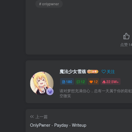
# onlypwner
点赞
1
魔法少女雪殇
关注
180
12
12
22.5W+
请对梦想充满信心，总有一天属于你的彩
空微笑
上一篇
OnlyPwner - Payday - Writeup