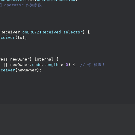
旧 operator 作为参数
nReceiver.
onERC721Received
.
selector
)
{
eceiver
(
to
)
;
ress newOwner
)
 internal 
{
)
||
 newOwner.
code
.
length
>
0
)
{
 // ⑥ 检查！
eceiver
(
newOwner
)
;