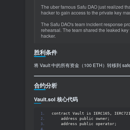
The uber famous Safu DAO just realized tha
hacker to gain access to the private key man
The Safu DAO's team incident response proce
rehearsal. The team shared the leaked key 
hacker.
胜利条件
将 Vault 中的所有资金（100 ETH）转移到 saf
合约分析
Vault.sol 核心代码
contract Vault is IERC165, IERC72
    address public owner;
    address public operator;