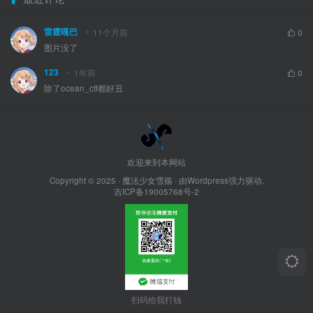
雷霆嘎巴
11个月前
0
图片没了
123
1年前
0
除了ocean_ctf都好丑
欢迎来到本网站
Copyright © 2025 ·
魔法少女雪殇
· 由Wordpress强力驱动.
吉ICP备19005768号-2
扫码给我打钱