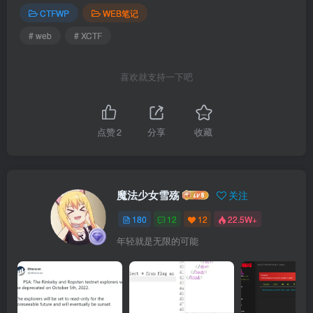
CTFWP
WEB笔记
# web
# XCTF
喜欢就支持一下吧
点赞
2
分享
收藏
魔法少女雪殇
关注
180
12
12
22.5W+
年轻就是无限的可能