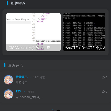
相关推荐
CISCN2021 初赛 Write UP
最近评论
雷霆嘎巴
11个月前
0
图片没了
123
1年前
0
除了ocean_ctf都好丑