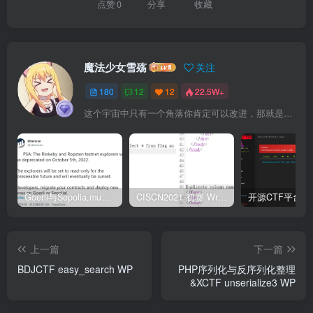
点赞
0
分享
收藏
魔法少女雪殇
关注
180
12
12
22.5W+
这个宇宙中只有一个角落你肯定可以改进，那就是你自己
Goerli与Sepolia,mumbai测试币领取
CISCN2021 初赛 Write UP
上一篇
下一篇
BDJCTF easy_search WP
PHP序列化与反序列化整理
&XCTF unserialize3 WP