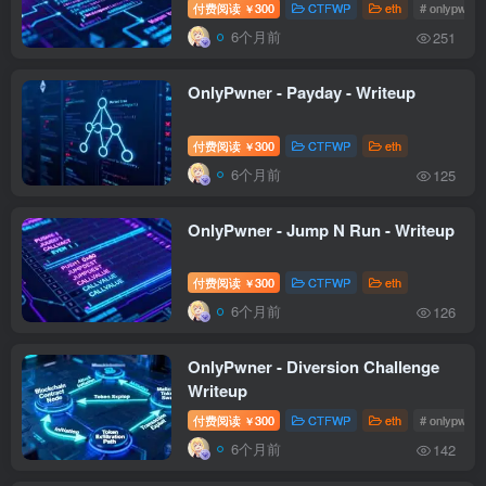
付费阅读
300
CTFWP
eth
# onlypwner
￥
6个月前
251
OnlyPwner - Payday - Writeup
付费阅读
300
CTFWP
eth
￥
6个月前
125
OnlyPwner - Jump N Run - Writeup
付费阅读
300
CTFWP
eth
￥
6个月前
126
OnlyPwner - Diversion Challenge
Writeup
付费阅读
300
CTFWP
eth
# onlypwner
￥
6个月前
142