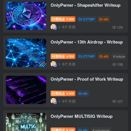
OnlyPwner - Shapeshifter Writeup
付费阅读
300
CTFWP
eth
￥
6个月前
126
OnlyPwner - 13th Airdrop - Writeup
付费阅读
300
CTFWP
eth
# onlypwner
￥
6个月前
108
OnlyPwner - Proof of Work Writeup
付费阅读
300
eth
￥
6个月前
107
OnlyPwner MULTISIG Writeup
付费阅读
100
eth
# onlypwner
￥