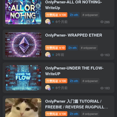
OnlyPwner-ALL OR NOTHING-
WriteUp
付费阅读
100
eth
# onlypwner
￥
6个月前
286
OnlyPwner- WRAPPED ETHER
付费阅读
10
eth
# onlypwner
￥
2年前
163
OnlyPwner-UNDER THE FLOW-
WriteUP
付费阅读
100
eth
# onlypwner
￥
6个月前
183
OnlyPwner 入门篇 TUTORIAL /
FREEBIE / REVERSE RUGPULL
WriteUp
付费阅读
100
eth
# onlypwner
￥