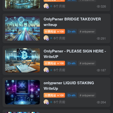
6个月前
326
OnlyPwner BRIDGE TAKEOVER
writeup
付费阅读
100
eth
# onlypwner
￥
6个月前
291
OnlyPwner - PLEASE SIGN HERE -
WriteUP
付费阅读
100
eth
# onlypwner
￥
6个月前
187
onlypwner LIQUID STAKING
WriteUp
付费阅读
100
eth
# onlypwner
￥
6个月前
264