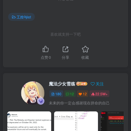
工控与iot
喜欢就支持一下吧
点赞
0
分享
收藏
魔法少女雪殇
关注
180
12
12
22.5W+
未来的你一定会感谢现在拼命的自己