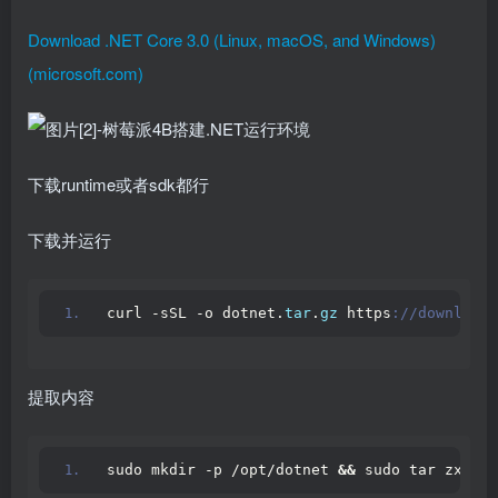
Download .NET Core 3.0 (Linux, macOS, and Windows)
(microsoft.com)
下载runtime或者sdk都行
下载并运行
curl -sSL -o dotnet.
tar
.
gz
 https
://download.
提取内容
sudo mkdir -p /opt/dotnet 
&&
 sudo tar zxf do