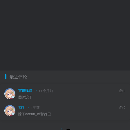
最近评论
雷霆嘎巴
11个月前
0
图片没了
123
1年前
0
除了ocean_ctf都好丑