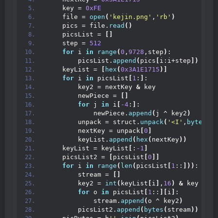
    key = 
0xFE
    file = 
open
(
'kejin.png'
,
'rb'
)
    pics = file.
read
()
    picsList = 
[]
    step = 
512
for
 i 
in
range
(
0
,
9728
,step
)
:
        picsList.
append
(
pics
[
i:i+step
])
    keyList = 
[
hex
(
0x3A1E1715
)]
for
 i 
in
 picsList
[
1
:
]
:
        key2 = nextKey 
&
 key
        newPiece = 
[]
for
 j 
in
 i
[
-4
:
]
:
            newPiece.
append
(
j ^ key2
)
        unpack = struct.
unpack
(
'<I'
,
bytes
(
ne
        nextKey = unpack
[
0
]
        keyList.
append
(
hex
(
nextKey
))
    keyList = keyList
[
:
-1
]
    picsList2 = 
[
picsList
[
0
]]
for
 i 
in
range
(
len
(
picsList
[
1
::
]))
:
        stream = 
[]
        key2 = 
int
(
keyList
[
i
]
,
16
)
&
 key
for
 o 
in
 picsList
[
1
::
][
i
]
:
            stream.
append
(
o ^ key2
)
        picsList2.
append
(
bytes
(
stream
))