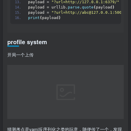
下载存在目录穿越，可以把源码下载下来
from flask import Flask, render_template, re
import os
import re
from hashlib import md5
import yaml
app = 
Flask
(
__name__
)
app.
config
[
'UPLOAD_FOLDER'
]
 = os.
path
.
join
(
o
app.
config
[
'SECRET_KEY'
]
 = 
'Th1s_is_A_Sup333
ALLOWED_EXTENSIONS = 
{
'yaml'
,
'yml'
}
def
allowed_file
(
filename
)
:
return
'.'
in
 filename and filename.
rspl
@app.
route
(
"/"
)
def
index
()
:
    session
[
'priviledge'
]
 = 
'guest'
return
render_template
(
"home.html"
)
@app.
route
(
"/upload"
, methods=
[
"POST"
])