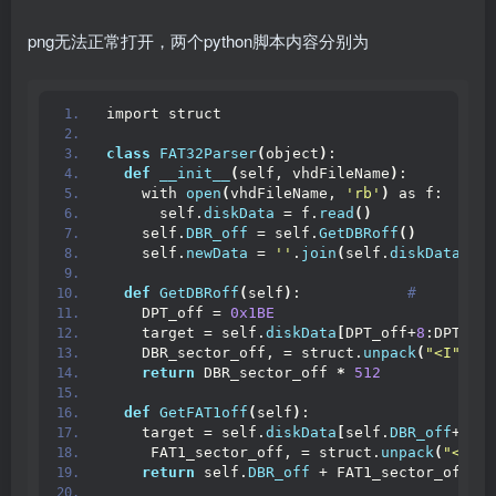
png无法正常打开，两个python脚本内容分别为
import struct
class
FAT32Parser
(
object
)
:
def
__init__
(
self, vhdFileName
)
:
    with 
open
(
vhdFileName, 
'rb'
)
 as f:      
      self.
diskData
 = f.
read
()
    self.
DBR_off
 = self.
GetDBRoff
()
    self.
newData
 = 
''
.
join
(
self.
diskData
)
def
GetDBRoff
(
self
)
:           
 #
    DPT_off = 
0x1BE
    target = self.
diskData
[
DPT_off+
8
:DPT_off
    DBR_sector_off, = struct.
unpack
(
"<I"
, ta
return
 DBR_sector_off 
*
512
 
def
GetFAT1off
(
self
)
:
    target = self.
diskData
[
self.
DBR_off
+
0xE
:
     FAT1_sector_off, = struct.
unpack
(
"<H"
, 
return
 self.
DBR_off
 + FAT1_sector_off 
*