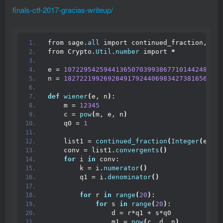
finals-ctf-2017-gracias-writeup/
from sage.
all
 import continued_fraction, Int
from Crypto.
Util
.
number
 import 
*
e = 
1072295425944136507039938677101442481213
n = 
1827221992692849179244069834273816565714
def
wiener
(
e, n
)
:
    m = 
12345
    c = 
pow
(
m, e, n
)
    q0 = 
1
    list1 = 
continued_fraction
(
Integer
(
e
)
/
In
    conv = list1.
convergents
()
for
 i 
in
 conv:
        k = i.
numerator
()
        q1 = i.
denominator
()
for
 r 
in
range
(
20
)
:
for
 s 
in
range
(
20
)
:
                d = r*q1 + s*q0
                m1 = 
pow
(
c, d, n
)