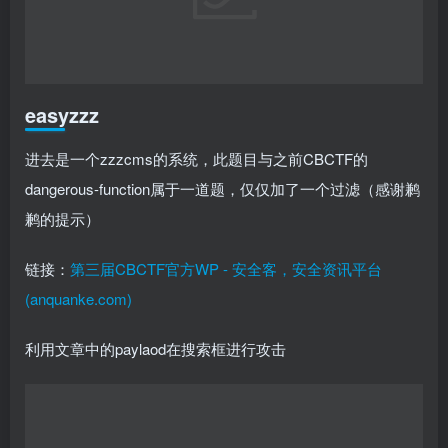
进去是一个zzzcms的系统，此题目与之前CBCTF的
dangerous-function属于一道题，仅仅加了一个过滤（感谢鹣
鹣的提示）
链接：
第三届CBCTF官方WP - 安全客，安全资讯平台
(anquanke.com)
利用文章中的paylaod在搜索框进行攻击
会被ban掉，推测过滤了可疑字符if
再次进行构筑
{{
leftstr:isf,
1
}{
leftstr:fs,
1
}
:
var_dump
(((
st