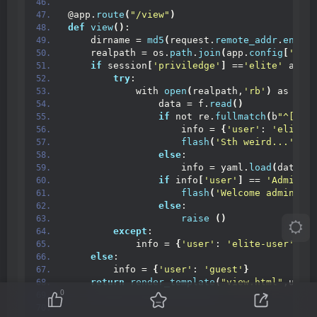
if
 __name__ == 
"__main__"
:
    app.
run
(
'0.0.0.0'
,port=
8888
,threaded=
Tru
对源码进行审计
需要进行一个cookie伪造，将priviledge伪造为elite
以及此处存在的正则，需要绕过一下才可以进行命令执行
0