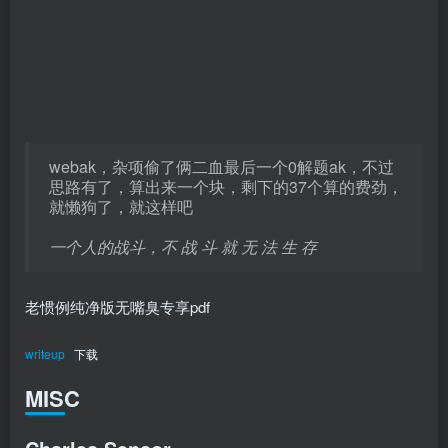
webak，杂项偷了俩二血最后一个0解题ak，不过
思路有了，算出来一个块，剩下的37个算的费劲，
就懒狗了，就这样吧
一个人的战斗，不 战 斗 就 无 法 生 存
老惯例纯净版无嘴臭专享pdf
writeup
下载
MISC