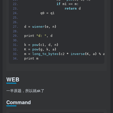
if
 m1 == m:
return
 d
        q0 = q1
d = 
wiener
(
e, n
)
print 
"d: "
, d
k = 
pow
(
c1, d, n
)
K = 
pow
(
g, k, a
)
m = 
long_to_bytes
(
c2 
*
inverse
(
K, a
)
 % a
)
print m
WEB
一半原题，所以就ak了
Command