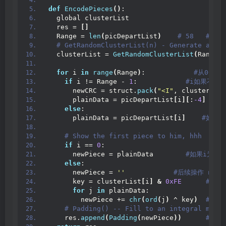
def
EncodePieces
()
:
  global clusterList
  res = 
[]
  Range = 
len
(
picDepartList
)
 # 58   #猜
 # GetRandomClusterList(n) - Generate a ran
  clusterList = 
GetRandomClusterList
(
Range
)
for
 i 
in
range
(
Range
)
:           
 #从0开始
if
 i != Range - 
1
:           
 #i如果不等于
      newCRC = struct.
pack
(
"<I"
, clusterList
      plainData = picDepartList
[
i
][
:
-4
]
 + ne
else
:
      plainData = picDepartList
[
i
]
 #如果相
 # Show the first piece to him, hhh
if
 i == 
0
:
      newPiece = plainData       
 #如果i为0
else
:
      newPiece = 
''
 #后续操作 newp
      key = clusterList
[
i
]
&
0xFE
 #ke
for
 j 
in
 plainData:          
        newPiece += 
chr
(
ord
(
j
)
 ^ key
)
 #令j
 # Padding() -- Fill to an integral multi
    res.
append
(
Padding
(
newPiece
))
 #用\