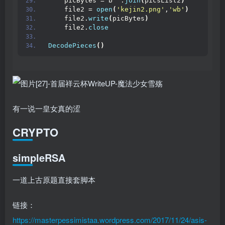
    picBytes = b
''
.
join
(
picsList2
)
    file2 = 
open
(
'kejin2.png'
,
'wb'
)
    file2.
write
(
picBytes
)
    file2.
close
DecodePieces
()
有一说一皇女真的涩
CRYPTO
simpleRSA
一道上古原题直接套脚本
链接：
https://masterpessimistaa.wordpress.com/2017/11/24/asis-