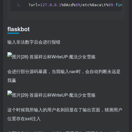
?url=
127.0
.
0.1
%0Acd%
09
/etc%0aca\t%
09.
findfl
?
flaskbot
输入非法数字后会进行报错
会进行部分源码暴露，当我输入nan时，会自动判断永远是
我赢
这个时候我所输入的用户名则回显在了输出页面，猜测用户
位置存在ssti注入