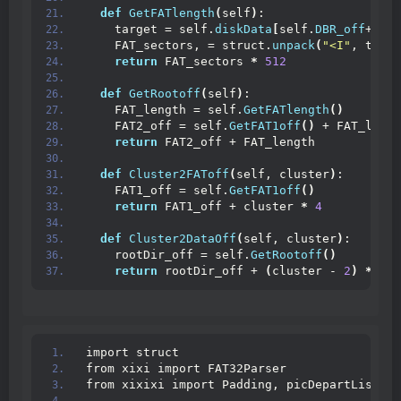
def
GetFATlength
(
self
)
:
    target = self.
diskData
[
self.
DBR_off
+
0x24
    FAT_sectors, = struct.
unpack
(
"<I"
, targe
return
 FAT_sectors 
*
512
def
GetRootoff
(
self
)
:                     
    FAT_length = self.
GetFATlength
()
    FAT2_off = self.
GetFAT1off
()
 + FAT_lengt
return
 FAT2_off + FAT_length            
def
Cluster2FAToff
(
self, cluster
)
:        
    FAT1_off = self.
GetFAT1off
()
return
 FAT1_off + cluster 
*
4
def
Cluster2DataOff
(
self, cluster
)
:       
    rootDir_off = self.
GetRootoff
()
return
 rootDir_off + 
(
cluster - 
2
)
*
512
import struct
from xixi import FAT32Parser
from xixixi import Padding, picDepartList