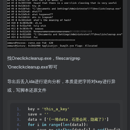
找Oneclickcleanup.exe，filescan|grep
'Oneclickcleanup.exe'即可
导出后丢入ida进行逆向分析，本质是把字符对key进行异
或，写脚本还原文件
key = 
'this_a_key'
save = 
''
data = 
[
'(一堆data，石墨会死，隐藏了)'
]
for
 i 
in
range
(
len
(
data
))
:
    save += 
str
(
hex
(
data
[
i
]
 ^ 
ord
(
key
[
i%
10
])