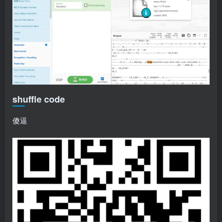
shuffle code
傻逼