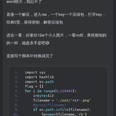
word很大，我忍不了
直接一个解压，进入res，一个key一个压缩包，打开key，
经典0宽，获得密钥，解密压缩包
进去一看，好家伙12w个小人图片，一看md5，果然都他妈
的一样，磁盘杀手是吧😅
直接写个脚本01转换就完了
import sys
import hashlib
import os.
path
flag = 
[]
for
 i 
in
range
(
0
,
129487
)
:
    i=
bytes
(
i
)
    filename = 
'./out/'
+i+
'.png'
 #print(filename)
if
 os.
path
.
isfile
(
filename
)
:
        fp=
open
(
filename,
'rb'
)