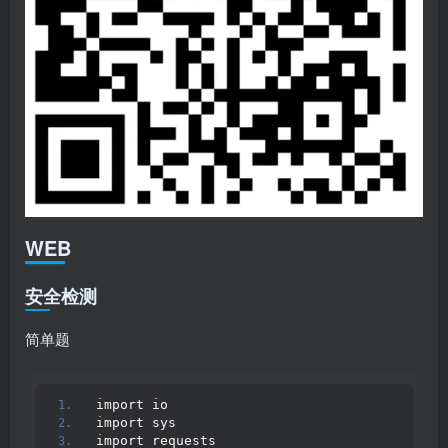
WEB
安全检测
简单题
import io
import sys
import requests