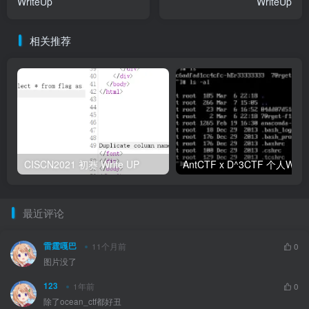
WriteUp
WriteUp
相关推荐
CISCN2021 初赛 Write UP
最近评论
雷霆嘎巴
11个月前
0
图片没了
123
1年前
0
除了ocean_ctf都好丑