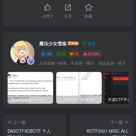
点赞
2
分享
收藏
魔法少女雪殇
关注
180
12
12
22.5W+
人生就像一杯茶，不会苦一辈子，但总会苦一阵子
Goerli与Sepolia,mumbai测试币领取
CISCN2021 初赛 Write UP
上一篇
下一篇
DASCTFXCBCTF 个人
RCTF2021 MISC ALL