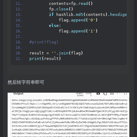
        contents=fp.
read
()
        fp.
close
()
if
 hashlib.
md5
(
contents
)
.
hexdigest
()
            flag.
append
(
'0'
)
else
:
            flag.
append
(
'1'
)
#print(flag)
result = 
''
.
join
(
flag
)
print
(
result
)
然后转字符串即可