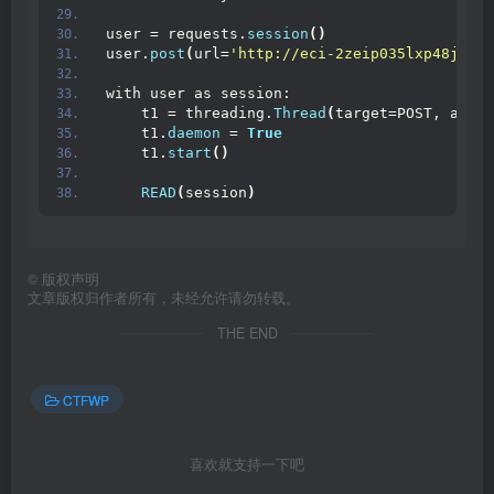
user = requests.
session
()
user.
post
(
url=
'http://eci-2zeip035lxp48jpeew
with user as session:
    t1 = threading.
Thread
(
target=POST, args=
    t1.
daemon
 = 
True
    t1.
start
()
READ
(
session
)
©
版权声明
文章版权归作者所有，未经允许请勿转载。
THE END
CTFWP
喜欢就支持一下吧