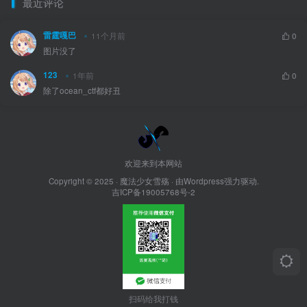
最近评论
雷霆嘎巴
11个月前
0
图片没了
123
1年前
0
除了ocean_ctf都好丑
欢迎来到本网站
Copyright © 2025 ·
魔法少女雪殇
· 由Wordpress强力驱动.
吉ICP备19005768号-2
扫码给我打钱