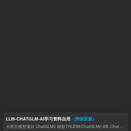
LLM-CHATGLM-AI学习资料自用
（持续更新）
大语言模型项目 ChatGLM2 模型THUDM/ChatGLM2-6B: ChatGLM2-6B: An Open Bilingual Chat LLM | 开源双语对话语言模型 (github.com) Langchain+ChatGLM imClumsyPanda/langchain-ChatGLM: langch...