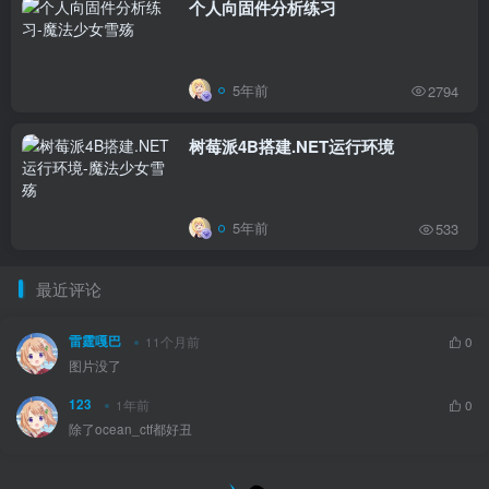
个人向固件分析练习
5年前
2794
树莓派4B搭建.NET运行环境
5年前
533
最近评论
雷霆嘎巴
11个月前
0
图片没了
123
1年前
0
除了ocean_ctf都好丑