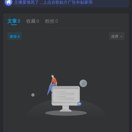
主播要饿死了，上点谷歌贴片广告补贴家用
文章
0
收藏
0
粉丝
0
发布
排序
0