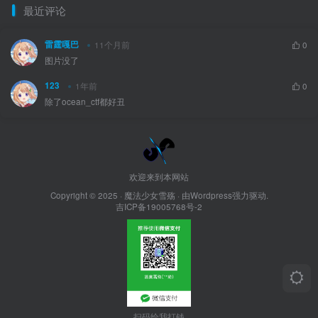
最近评论
雷霆嘎巴
11个月前
0
图片没了
123
1年前
0
除了ocean_ctf都好丑
欢迎来到本网站
Copyright © 2025 ·
魔法少女雪殇
· 由Wordpress强力驱动.
吉ICP备19005768号-2
扫码给我打钱