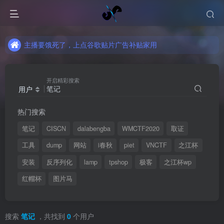
主播要饿死了，上点谷歌贴片广告补贴家用
主播要饿死了，上点谷歌贴片广告补贴家用
主播要饿死了，上点谷歌贴片广告补贴家用
开启精彩搜索
用户
热门搜索
笔记
CISCN
dalabengba
WMCTF2020
取证
工具
dump
网站
i春秋
piet
VNCTF
之江杯
安装
反序列化
lamp
tpshop
极客
之江杯wp
红帽杯
图片马
搜索
笔记
，共找到
0
个用户