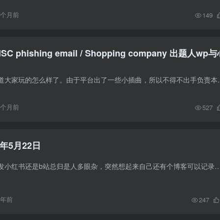
9个月前
149
SC phishing email / Shopping company 出题人wp
一年一度整活，不知道大家玩的怎么样了。由于平台出了一些小插曲，所以不
9个月前
527
年5月22日
不论是发朋友圈还是发小红书还是b站总归是人多眼杂，突然想起来自己还有个博客可以记录一下。 近期即将离职，这也是我在百度度过最爽的一个月了，终于能够
1年前
247