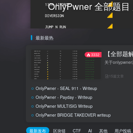
OnlyPwner 全部
最新最热
【全部题解】
3332
关于onlypw
15篇文章
OnlyPwner - SEAL 911 - Writeup
OnlyPwner - Payday - Writeup
OnlyPwner MULTISIG Writeup
OnlyPwner BRIDGE TAKEOVER writeup
最新发布
区块链
CTF
AI
其他
用户投稿