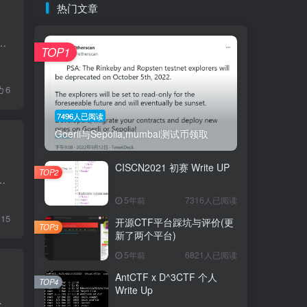
热门文章
一些想法就快速的记录下来。当然我觉得跟换工作也有关系。 对安全研究本身的兴趣也大打折扣，至少对我而言上班天天搞安全...
TOP1
6
7496人已阅读
Goerli与Sepolia,mumbai测试币领取
CISCN2021 初赛 Write UP
TOP2
分原因，开始继续沉淀区块链个人建议做这套题之前看这篇文章 TUTORIAL 这题作为入门题，顺便把官网翻译给翻译...
5年前
7316人已阅读
15
开源CTF平台踩坑与评价(更
TOP3
新了两个平台)
5年前
6821人已阅读
AntCTF x D^3CTF 个人
TOP4
Write Up
维码，可以扫码关注 正文 自从19年...