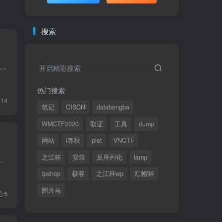
搜索
SEAL 911 作者: 3doc 难度: 高级 类型: EVM 预编译合约利用 题目描述 You barely manage to get off bed as your phone rings. It's THAT ringtone: there's a call for you...
开启精彩搜索
热门搜索
14
笔记
CISCN
dalabengba
WMCTF2020
取证
工具
dump
网站
i春秋
piet
VNCTF
之江杯
安装
反序列化
lamp
node operator fee claiming contract for their users. It would be a...
tpshop
极客
之江杯wp
红帽杯
图片马
5