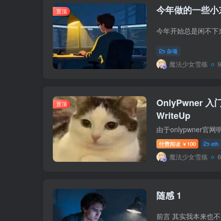
今年做的一些小
置顶
杂项
魔法少女雪殇
OnlyPwner 入门
置顶
WriteUp
付费阅读
100
eth
￥
魔法少女雪殇
随感 1