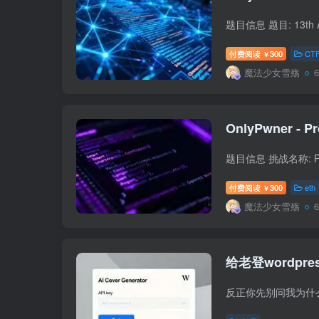
付费阅读
300
CT
￥
魔法少女雪殇
OnlyPwner - Pr
付费阅读
300
eth
￥
魔法少女雪殇
给老登wordpr