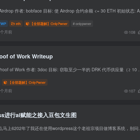
题目信息 题目: 1
FWP
eth
【全部题解】OnlyPwner
# onlypwner
6个月前
108
oof of Work Writeup
题目信息 挑战名称: Proof of Work 作者: 3doc 目标: 窃取至少一半的 DRK 代币供应量（≥ 10 ethe
【全部题解】OnlyPwner
6个月前
107
ess进行ai赋能之接入豆包文生图
反正你先别问我为什么马上6202年了我还在使用wordpress这个老