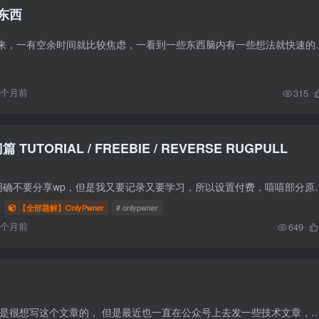
东西
今年开始总是闲不下来，一有空余时间就比较焦虑，一看到一些东西脑内有
9个月前
315
篇 TUTORIAL / FREEBIE / REVERSE RUGPULL
由于onlypwner官网明确不要分享wp，但是我又要记录又要学习，所以设置付费，嘻嘻部
【全部题解】OnlyPwner
# onlypwner
6个月前
649
前言 其实我本来也不是很想写这个文章的， 但是最近也一直在公众号上去发一些技术文章，博客上也疏忽了，后面博客更多的是用来发自己的感想，思考。 公众号二