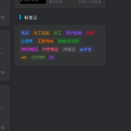
5年前
6525人已阅读
标签云
12
笔记
社工实战
社工
用户投稿
杂项
心理学
工控与iot
商城(试运营)
WEB笔记
PHP笔记
JS笔记
go开发
https://trends.google.com/trends/ 已死亡公司借鉴灵感：https://www.loot-drop.io/
eth
CTFWP
AI
10
EVM 字节码注入 题目描述 This is our new, shiny, permissionless multi-user oracle. It's only V1 and missi...
12