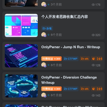
3个月前
176
个人开发者思路收集汇总内容
杂项
6个月前
320
OnlyPwner - Jump N Run - Writeup
付费阅读
300
CTFWP
eth
【全部题解
￥
6个月前
128
OnlyPwner - Diversion Challenge
Writeup
付费阅读
300
CTFWP
eth
【全部题解
￥
6个月前
143