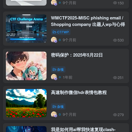
9个月前
150
WMCTF2025-MISC phishing email /
Shopping company 出题人wp与心得
CTFWP
9个月前
530
密码保护：2025年5月22日
杂项
1年前
251
高速制作微信hdr表情包教程
杂项
9个月前
279
我是如何用ai帮我快速复现clash-