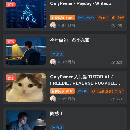
OnlyPwner - Payday - Writeup
置顶
付费阅读
300
CTFWP
eth
【全部题解
￥
6个月前
125
今年做的一些小东西
置顶
杂项
9个月前
320
OnlyPwner 入门篇 TUTORIAL /
置顶
FREEBIE / REVERSE RUGPULL
WriteUp
付费阅读
100
eth
【全部题解】OnlyPwne
￥
6个月前
650
随感 1
杂项