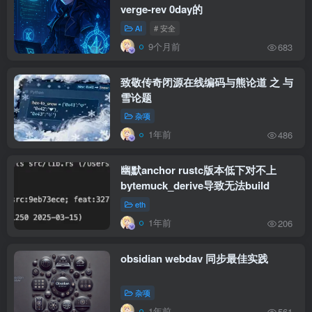
verge-rev 0day的
AI
# 安全
9个月前
683
致敬传奇闭源在线编码与熊论道 之 与
雪论题
杂项
1年前
486
幽默anchor rustc版本低下对不上
bytemuck_derive导致无法build
eth
1年前
206
obsidian webdav 同步最佳实践
杂项
1年前
561