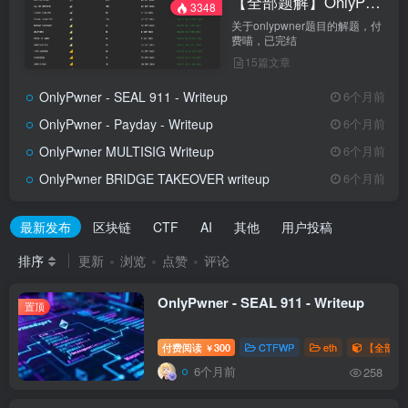
【全部题解】OnlyPwner
3348
关于onlypwner题目的解题，付
费喵，已完结
15篇文章
OnlyPwner - SEAL 911 - Writeup
6个月前
OnlyPwner - Payday - Writeup
6个月前
OnlyPwner MULTISIG Writeup
6个月前
OnlyPwner BRIDGE TAKEOVER writeup
6个月前
最新发布
区块链
CTF
AI
其他
用户投稿
排序
更新
浏览
点赞
评论
OnlyPwner - SEAL 911 - Writeup
置顶
付费阅读
300
CTFWP
eth
【全部题解
￥
6个月前
258