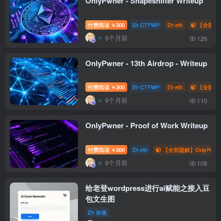
OnlyPwner - Shapeshifter Writeup
付费阅读
300
CTFWP
eth
【全部题解
￥
6个月前
126
OnlyPwner - 13th Airdrop - Writeup
付费阅读
300
CTFWP
eth
【全部题解
￥
6个月前
110
OnlyPwner - Proof of Work Writeup
付费阅读
300
eth
【全部题解】OnlyPwne
￥
6个月前
108
给老登wordpress进行ai赋能之接入豆
包文生图
杂项