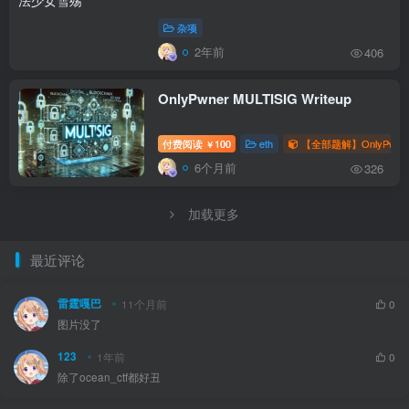
杂项
2年前
406
OnlyPwner MULTISIG Writeup
付费阅读
100
eth
【全部题解】OnlyPwne
￥
6个月前
326
加载更多
最近评论
雷霆嘎巴
11个月前
0
图片没了
123
1年前
0
除了ocean_ctf都好丑