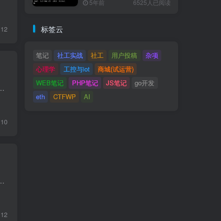
5年前
6525人已阅读
标签云
12
笔记
社工实战
社工
用户投稿
杂项
心理学
工控与iot
商城(试运营)
WEB笔记
PHP笔记
JS笔记
go开发
https://trends.google.com/trends/ 已死亡公司借鉴灵感：https://www.loot-drop.io/
eth
CTFWP
AI
10
EVM 字节码注入 题目描述 This is our new, shiny, permissionless multi-user oracle. It's only V1 and missi...
12