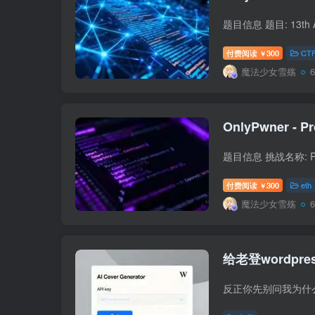
付费阅读
300
CT
￥
魔法少女雪殇
OnlyPwner - Pr
付费阅读
300
eth
￥
魔法少女雪殇
给老登wordpr