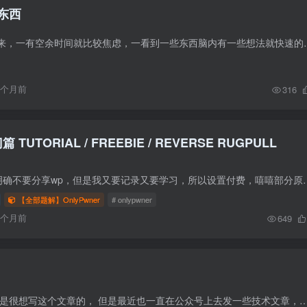
东西
今年开始总是闲不下来，一有空余时间就比较焦虑，一看到一些东西脑内有
9个月前
316
篇 TUTORIAL / FREEBIE / REVERSE RUGPULL
由于onlypwner官网明确不要分享wp，但是我又要记录又要学习，所以设置付费，嘻嘻部
【全部题解】OnlyPwner
# onlypwner
6个月前
649
前言 其实我本来也不是很想写这个文章的， 但是最近也一直在公众号上去发一些技术文章，博客上也疏忽了，后面博客更多的是用来发自己的感想，思考。 公众号二