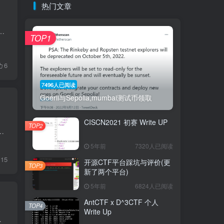
热门文章
一些想法就快速的记录下来。当然我觉得跟换工作也有关系。 对安全研究本身的兴趣也大打折扣，至少对我而言上班天天搞安全...
TOP1
6
7496人已阅读
Goerli与Sepolia,mumbai测试币领取
CISCN2021 初赛 Write UP
TOP2
分原因，开始继续沉淀区块链个人建议做这套题之前看这篇文章 TUTORIAL 这题作为入门题，顺便把官网翻译给翻译...
5年前
7320人已阅读
15
开源CTF平台踩坑与评价(更
TOP3
新了两个平台)
5年前
6824人已阅读
AntCTF x D^3CTF 个人
TOP4
Write Up
维码，可以扫码关注 正文 自从19年...