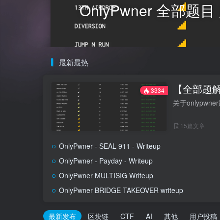
OnlyPwner 全部
最新最热
【全部题解】
3334
关于onlypw
15篇文章
OnlyPwner - SEAL 911 - Writeup
OnlyPwner - Payday - Writeup
OnlyPwner MULTISIG Writeup
OnlyPwner BRIDGE TAKEOVER writeup
最新发布
区块链
CTF
AI
其他
用户投稿