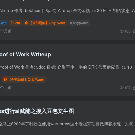
题目信息 题目: 1
FWP
eth
【全部题解】OnlyPwner
# onlypwner
6个月前
108
oof of Work Writeup
题目信息 挑战名称: Proof of Work 作者: 3doc 目标: 窃取至少一半的 DRK 代币供应量（≥ 10 ethe
【全部题解】OnlyPwner
6个月前
107
ess进行ai赋能之接入豆包文生图
反正你先别问我为什么马上6202年了我还在使用wordpress这个老