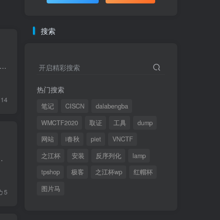
搜索
SEAL 911 作者: 3doc 难度: 高级 类型: EVM 预编译合约利用 题目描述 You barely manage to get off bed as your phone rings. It's THAT ringtone: there's a call for you...
开启精彩搜索
热门搜索
14
笔记
CISCN
dalabengba
WMCTF2020
取证
工具
dump
网站
i春秋
piet
VNCTF
之江杯
安装
反序列化
lamp
node operator fee claiming contract for their users. It would be a...
tpshop
极客
之江杯wp
红帽杯
图片马
5