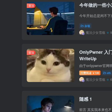
今年做的一些小
置顶
杂项
魔法少女雪殇
OnlyPwner 入门
置顶
WriteUp
付费阅读
100
eth
￥
魔法少女雪殇
随感 1