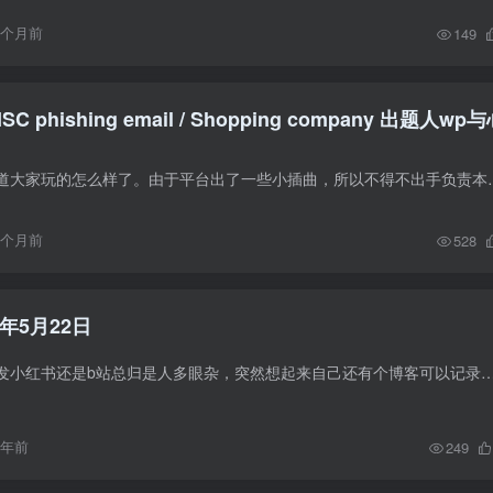
9个月前
149
SC phishing email / Shopping company 出题人wp
一年一度整活，不知道大家玩的怎么样了。由于平台出了一些小插曲，所以不
9个月前
528
年5月22日
不论是发朋友圈还是发小红书还是b站总归是人多眼杂，突然想起来自己还有个博客可以记录一下。 近期即将离职，这也是我在百度度过最爽的一个月了，终于能够
1年前
249