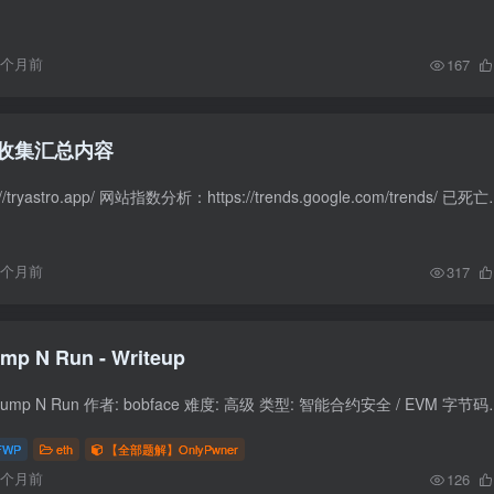
3个月前
167
收集汇总内容
app竞品分析：https://tryastro.app/ 网站指数分析：
6个月前
317
OnlyPwner - Jump N Run - Writeup
题目信息 题目名称: Jump N Run 作者: bobface 难度: 高级 类型: 智能合约安全 / 
FWP
eth
【全部题解】OnlyPwner
6个月前
126