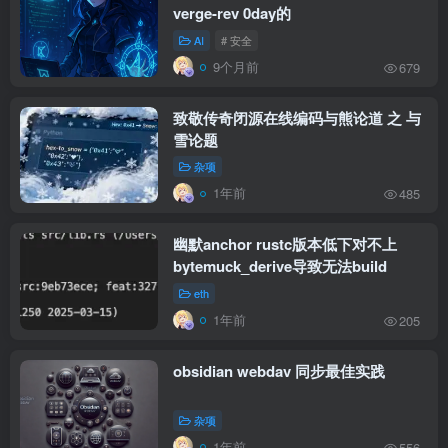
verge-rev 0day的
AI
# 安全
9个月前
679
致敬传奇闭源在线编码与熊论道 之 与
雪论题
杂项
1年前
485
幽默anchor rustc版本低下对不上
bytemuck_derive导致无法build
eth
1年前
205
obsidian webdav 同步最佳实践
杂项
1年前
556