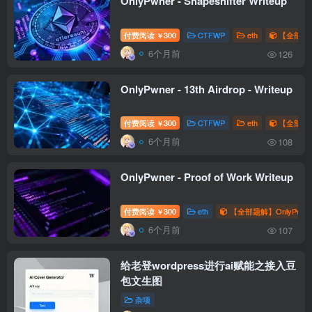
OnlyPwner - Shapeshifter Writeup
付费阅读
300
CTFWP
eth
【全部题解
￥
6个月前
126
OnlyPwner - 13th Airdrop - Writeup
付费阅读
300
CTFWP
eth
【全部题解
￥
6个月前
108
OnlyPwner - Proof of Work Writeup
付费阅读
300
eth
【全部题解】OnlyPwne
￥
6个月前
107
给老登wordpress进行ai赋能之接入豆
包文生图
杂项