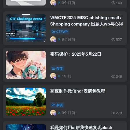
9个月前
149
WMCTF2025-MISC phishing email /
Shopping company 出题人wp与心得
CTFWP
9个月前
527
密码保护：2025年5月22日
杂项
1年前
246
高速制作微信hdr表情包教程
杂项
9个月前
278
我是如何用ai帮我快速复现clash-