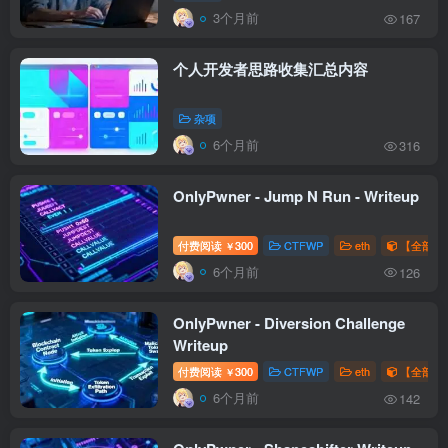
3个月前
167
个人开发者思路收集汇总内容
杂项
6个月前
316
OnlyPwner - Jump N Run - Writeup
付费阅读
300
CTFWP
eth
【全部题解
￥
6个月前
126
OnlyPwner - Diversion Challenge
Writeup
付费阅读
300
CTFWP
eth
【全部题解
￥
6个月前
142