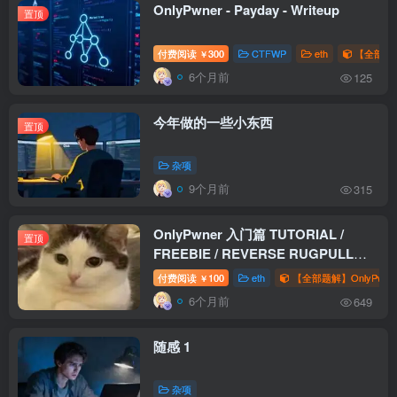
OnlyPwner - Payday - Writeup
置顶
付费阅读
300
CTFWP
eth
【全部题解
￥
6个月前
125
今年做的一些小东西
置顶
杂项
9个月前
315
OnlyPwner 入门篇 TUTORIAL /
置顶
FREEBIE / REVERSE RUGPULL
WriteUp
付费阅读
100
eth
【全部题解】OnlyPwne
￥
6个月前
649
随感 1
杂项