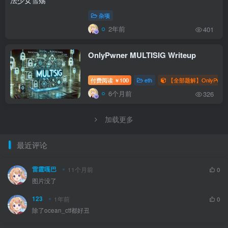
杂项
2年前
401
OnlyPwner MULTISIG Writeup
付费阅读
100
eth
【全部题解】OnlyPwne
￥
6个月前
326
加载更多
最近评论
雷霆嘎巴
11个月前
0
图片没了
123
1年前
0
除了ocean_ctf都好丑