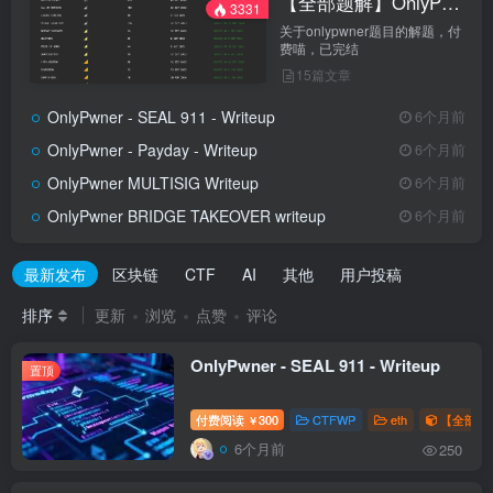
【全部题解】OnlyPwner
3331
关于onlypwner题目的解题，付
费喵，已完结
15篇文章
OnlyPwner - SEAL 911 - Writeup
6个月前
OnlyPwner - Payday - Writeup
6个月前
OnlyPwner MULTISIG Writeup
6个月前
OnlyPwner BRIDGE TAKEOVER writeup
6个月前
最新发布
区块链
CTF
AI
其他
用户投稿
排序
更新
浏览
点赞
评论
OnlyPwner - SEAL 911 - Writeup
置顶
付费阅读
300
CTFWP
eth
【全部题解
￥
6个月前
250