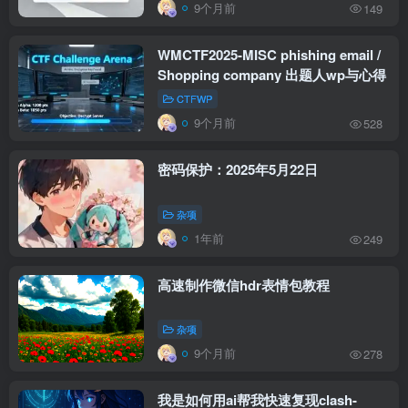
9个月前
149
WMCTF2025-MISC phishing email /
Shopping company 出题人wp与心得
CTFWP
9个月前
528
密码保护：2025年5月22日
杂项
1年前
249
高速制作微信hdr表情包教程
杂项
9个月前
278
我是如何用ai帮我快速复现clash-