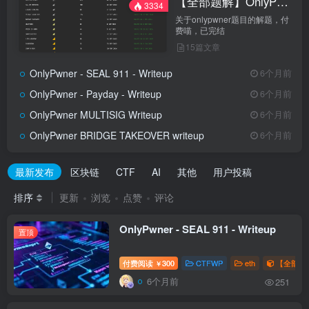
【全部题解】OnlyPwner
3334
关于onlypwner题目的解题，付
费喵，已完结
15篇文章
OnlyPwner - SEAL 911 - Writeup
6个月前
OnlyPwner - Payday - Writeup
6个月前
OnlyPwner MULTISIG Writeup
6个月前
OnlyPwner BRIDGE TAKEOVER writeup
6个月前
最新发布
区块链
CTF
AI
其他
用户投稿
排序
更新
浏览
点赞
评论
OnlyPwner - SEAL 911 - Writeup
置顶
付费阅读
300
CTFWP
eth
【全部题解
￥
6个月前
251