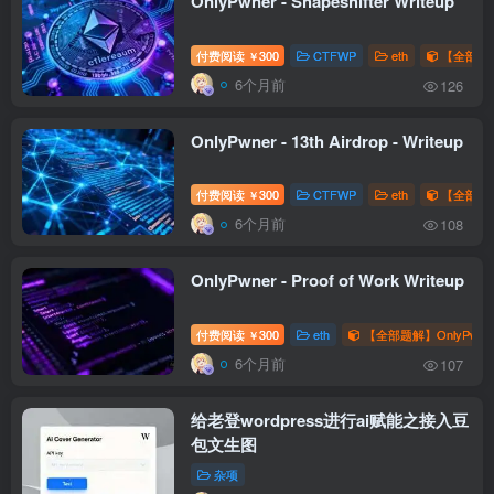
OnlyPwner - Shapeshifter Writeup
付费阅读
300
CTFWP
eth
【全部题解
￥
6个月前
126
OnlyPwner - 13th Airdrop - Writeup
付费阅读
300
CTFWP
eth
【全部题解
￥
6个月前
108
OnlyPwner - Proof of Work Writeup
付费阅读
300
eth
【全部题解】OnlyPwne
￥
6个月前
107
给老登wordpress进行ai赋能之接入豆
包文生图
杂项