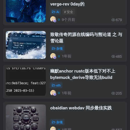
verge-rev 0day的
AI
# 安全
9个月前
679
致敬传奇闭源在线编码与熊论道 之 与
雪论题
杂项
1年前
485
幽默anchor rustc版本低下对不上
bytemuck_derive导致无法build
eth
1年前
205
obsidian webdav 同步最佳实践
杂项
1年前
557