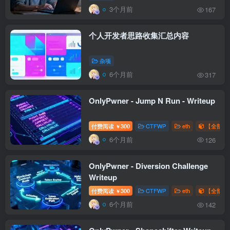
3个月前
167
个人开发者思路收集汇总内容
杂项
6个月前
317
OnlyPwner - Jump N Run - Writeup
付费阅读
300
CTFWP
eth
【全部题解
￥
6个月前
126
OnlyPwner - Diversion Challenge
Writeup
付费阅读
300
CTFWP
eth
【全部题解
￥
6个月前
142