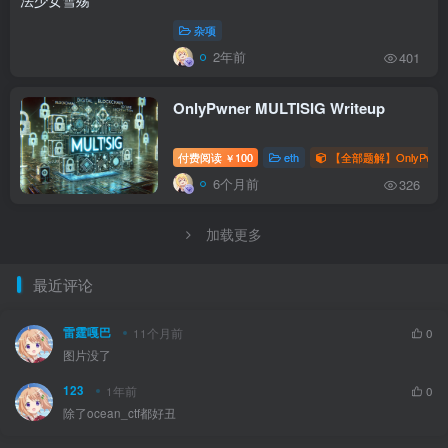
杂项
2年前
401
OnlyPwner MULTISIG Writeup
付费阅读
100
eth
【全部题解】OnlyPwne
￥
6个月前
326
加载更多
最近评论
雷霆嘎巴
11个月前
0
图片没了
123
1年前
0
除了ocean_ctf都好丑