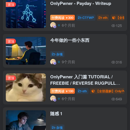
OnlyPwner - Payday - Writeup
置顶
付费阅读
300
CTFWP
eth
【全部题解
￥
6个月前
125
今年做的一些小东西
置顶
杂项
9个月前
316
OnlyPwner 入门篇 TUTORIAL /
置顶
FREEBIE / REVERSE RUGPULL
WriteUp
付费阅读
100
eth
【全部题解】OnlyPwne
￥
6个月前
649
随感 1
杂项