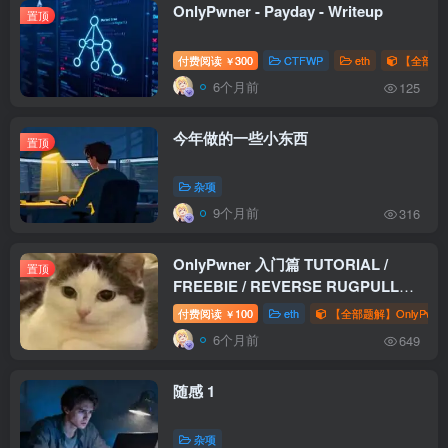
OnlyPwner - Payday - Writeup
置顶
付费阅读
300
CTFWP
eth
【全部题解
￥
6个月前
125
今年做的一些小东西
置顶
杂项
9个月前
316
OnlyPwner 入门篇 TUTORIAL /
置顶
FREEBIE / REVERSE RUGPULL
WriteUp
付费阅读
100
eth
【全部题解】OnlyPwne
￥
6个月前
649
随感 1
杂项