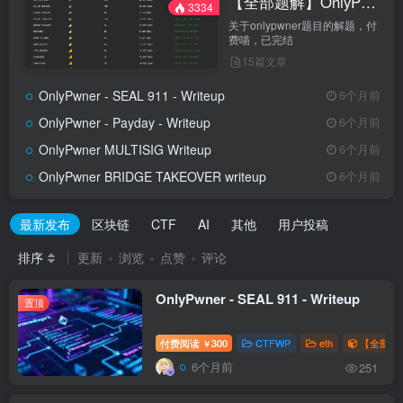
【全部题解】OnlyPwner
3334
关于onlypwner题目的解题，付
费喵，已完结
15篇文章
OnlyPwner - SEAL 911 - Writeup
6个月前
OnlyPwner - Payday - Writeup
6个月前
OnlyPwner MULTISIG Writeup
6个月前
OnlyPwner BRIDGE TAKEOVER writeup
6个月前
最新发布
区块链
CTF
AI
其他
用户投稿
排序
更新
浏览
点赞
评论
OnlyPwner - SEAL 911 - Writeup
置顶
付费阅读
300
CTFWP
eth
【全部题解
￥
6个月前
251