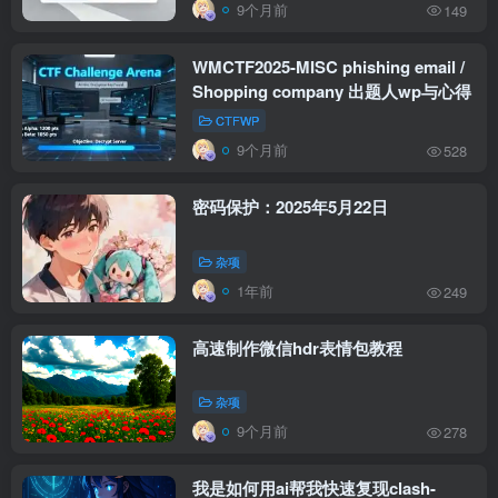
9个月前
149
WMCTF2025-MISC phishing email /
Shopping company 出题人wp与心得
CTFWP
9个月前
528
密码保护：2025年5月22日
杂项
1年前
249
高速制作微信hdr表情包教程
杂项
9个月前
278
我是如何用ai帮我快速复现clash-