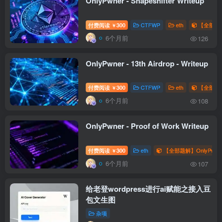
OnlyPwner - Shapeshifter Writeup
付费阅读
300
CTFWP
eth
【全部题解
￥
6个月前
126
OnlyPwner - 13th Airdrop - Writeup
付费阅读
300
CTFWP
eth
【全部题解
￥
6个月前
108
OnlyPwner - Proof of Work Writeup
付费阅读
300
eth
【全部题解】OnlyPwne
￥
6个月前
107
给老登wordpress进行ai赋能之接入豆
包文生图
杂项