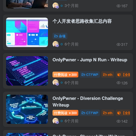
3个月前
167
个人开发者思路收集汇总内容
杂项
6个月前
317
OnlyPwner - Jump N Run - Writeup
付费阅读
300
CTFWP
eth
【全部题解
￥
6个月前
126
OnlyPwner - Diversion Challenge
Writeup
付费阅读
300
CTFWP
eth
【全部题解
￥
6个月前
142