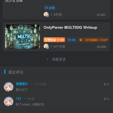
杂项
2年前
401
OnlyPwner MULTISIG Writeup
付费阅读
100
eth
【全部题解】OnlyPwne
￥
6个月前
326
加载更多
最近评论
雷霆嘎巴
11个月前
0
图片没了
123
1年前
0
除了ocean_ctf都好丑