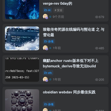
verge-rev 0day的
AI
# 安全
9个月前
679
致敬传奇闭源在线编码与熊论道 之 与
雪论题
杂项
1年前
485
幽默anchor rustc版本低下对不上
bytemuck_derive导致无法build
eth
1年前
205
obsidian webdav 同步最佳实践
杂项
1年前
556