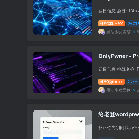
付费阅读
300
CT
￥
魔法少女雪殇
OnlyPwner - Pr
付费阅读
300
eth
￥
魔法少女雪殇
给老登wordpr