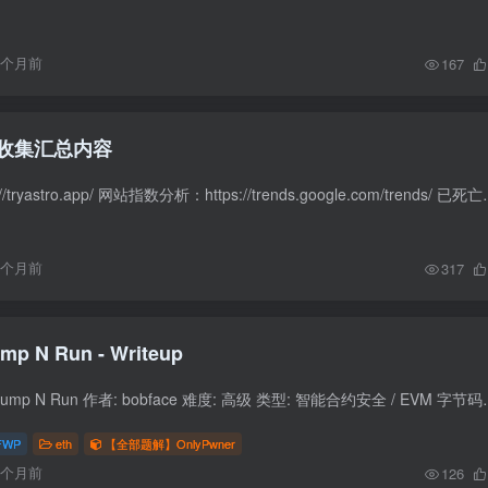
3个月前
167
收集汇总内容
app竞品分析：https://tryastro.app/ 网站指数分析：
6个月前
317
OnlyPwner - Jump N Run - Writeup
题目信息 题目名称: Jump N Run 作者: bobface 难度: 高级 类型: 智能合约安全 / 
FWP
eth
【全部题解】OnlyPwner
6个月前
126