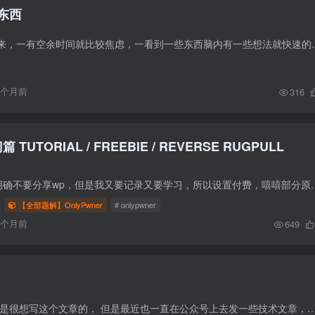
东西
今年开始总是闲不下来，一有空余时间就比较焦虑，一看到一些东西脑内有
9个月前
316
篇 TUTORIAL / FREEBIE / REVERSE RUGPULL
由于onlypwner官网明确不要分享wp，但是我又要记录又要学习，所以设置付费，嘻嘻部
【全部题解】OnlyPwner
# onlypwner
6个月前
649
前言 其实我本来也不是很想写这个文章的， 但是最近也一直在公众号上去发一些技术文章，博客上也疏忽了，后面博客更多的是用来发自己的感想，思考。 公众号二