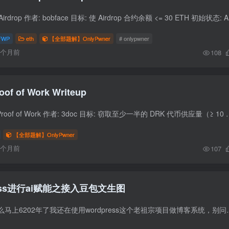
题目信息 题目: 1
FWP
eth
【全部题解】OnlyPwner
# onlypwner
6个月前
108
oof of Work Writeup
题目信息 挑战名称: Proof of Work 作者: 3doc 目标: 窃取至少一半的 DRK 代币供应量（≥ 10 ethe
【全部题解】OnlyPwner
6个月前
107
ess进行ai赋能之接入豆包文生图
反正你先别问我为什么马上6202年了我还在使用wordpress这个老