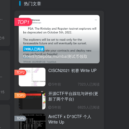
热门文章
一些想法就快速的记录下来。当然我觉得跟换工作也有关系。 对安全研究本身的兴趣也大打折扣，至少对我而言上班天天搞安全...
TOP1
6
7496人已阅读
Goerli与Sepolia,mumbai测试币领取
CISCN2021 初赛 Write UP
TOP2
分原因，开始继续沉淀区块链个人建议做这套题之前看这篇文章 TUTORIAL 这题作为入门题，顺便把官网翻译给翻译...
5年前
7323人已阅读
15
开源CTF平台踩坑与评价(更
TOP3
新了两个平台)
5年前
6825人已阅读
AntCTF x D^3CTF 个人
TOP4
Write Up
维码，可以扫码关注 正文 自从19年...