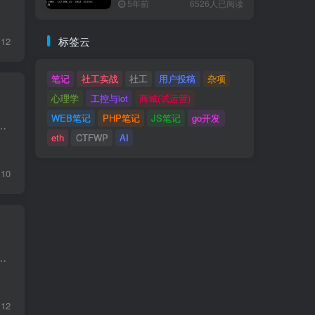
5年前
6526人已阅读
标签云
12
笔记
社工实战
社工
用户投稿
杂项
心理学
工控与iot
商城(试运营)
WEB笔记
PHP笔记
JS笔记
go开发
https://trends.google.com/trends/ 已死亡公司借鉴灵感：https://www.loot-drop.io/
eth
CTFWP
AI
10
EVM 字节码注入 题目描述 This is our new, shiny, permissionless multi-user oracle. It's only V1 and missi...
12