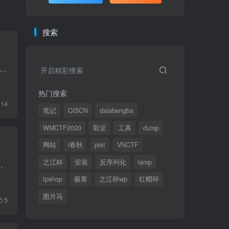
搜索
SEAL 911 作者: 3doc 难度: 高级 类型: EVM 预编译合约利用 题目描述 You barely manage to get off bed as your phone rings. It's THAT ringtone: there's a call for you...
开启精彩搜索
热门搜索
14
笔记
CISCN
dalabengba
WMCTF2020
取证
工具
dump
网站
i春秋
piet
VNCTF
之江杯
安装
反序列化
lamp
node operator fee claiming contract for their users. It would be a...
tpshop
极客
之江杯wp
红帽杯
图片马
5