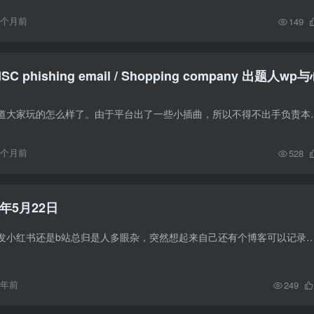
9个月前
149
SC phishing email / Shopping company 出题人wp
一年一度整活，不知道大家玩的怎么样了。由于平台出了一些小插曲，所以不
9个月前
528
年5月22日
不论是发朋友圈还是发小红书还是b站总归是人多眼杂，突然想起来自己还有个博客可以记录一下。 近期即将离职，这也是我在百度度过最爽的一个月了，终于能够
1年前
249