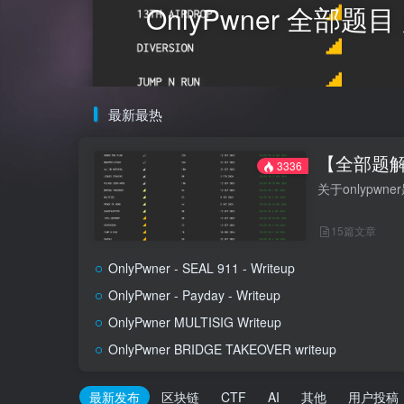
OnlyPwner 全部
最新最热
【全部题解】
3336
关于onlypw
15篇文章
OnlyPwner - SEAL 911 - Writeup
OnlyPwner - Payday - Writeup
OnlyPwner MULTISIG Writeup
OnlyPwner BRIDGE TAKEOVER writeup
最新发布
区块链
CTF
AI
其他
用户投稿