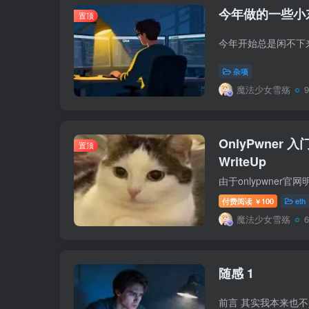
今年做的一些小
置顶
杂项
魔法少女雪殇
OnlyPwner 入门
置顶
WriteUp
付费阅读
100
eth
￥
魔法少女雪殇
随感 1