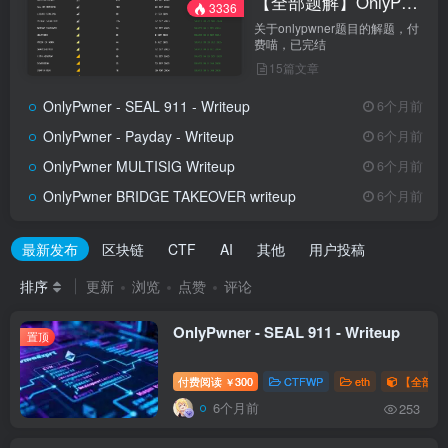
【全部题解】OnlyPwner
3336
关于onlypwner题目的解题，付
费喵，已完结
15篇文章
OnlyPwner - SEAL 911 - Writeup
6个月前
OnlyPwner - Payday - Writeup
6个月前
OnlyPwner MULTISIG Writeup
6个月前
OnlyPwner BRIDGE TAKEOVER writeup
6个月前
最新发布
区块链
CTF
AI
其他
用户投稿
排序
更新
浏览
点赞
评论
OnlyPwner - SEAL 911 - Writeup
置顶
付费阅读
300
CTFWP
eth
【全部题解
￥
6个月前
253