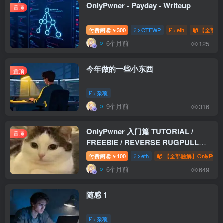
OnlyPwner - Payday - Writeup
置顶
付费阅读
300
CTFWP
eth
【全部题解
￥
6个月前
125
今年做的一些小东西
置顶
杂项
9个月前
316
OnlyPwner 入门篇 TUTORIAL /
置顶
FREEBIE / REVERSE RUGPULL
WriteUp
付费阅读
100
eth
【全部题解】OnlyPwne
￥
6个月前
649
随感 1
杂项