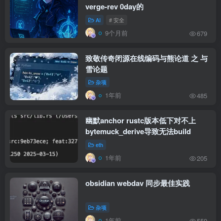
verge-rev 0day的
AI
# 安全
9个月前
679
致敬传奇闭源在线编码与熊论道 之 与
雪论题
杂项
1年前
485
幽默anchor rustc版本低下对不上
bytemuck_derive导致无法build
eth
1年前
205
obsidian webdav 同步最佳实践
杂项
1年前
559