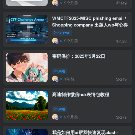
9个月前
149
WMCTF2025-MISC phishing email /
Shopping company 出题人wp与心得
CTFWP
9个月前
528
密码保护：2025年5月22日
杂项
1年前
249
高速制作微信hdr表情包教程
杂项
9个月前
278
我是如何用ai帮我快速复现clash-