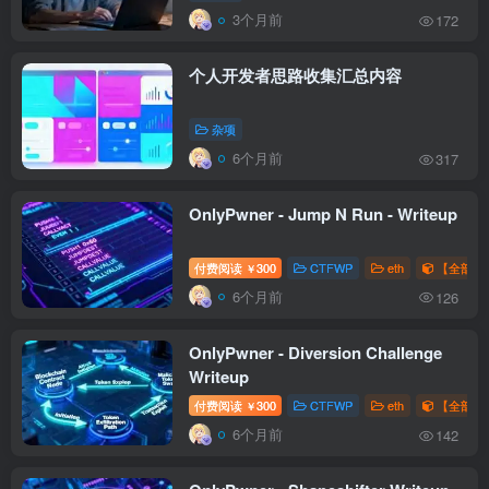
3个月前
172
个人开发者思路收集汇总内容
杂项
6个月前
317
OnlyPwner - Jump N Run - Writeup
付费阅读
300
CTFWP
eth
【全部题解
￥
6个月前
126
OnlyPwner - Diversion Challenge
Writeup
付费阅读
300
CTFWP
eth
【全部题解
￥
6个月前
142