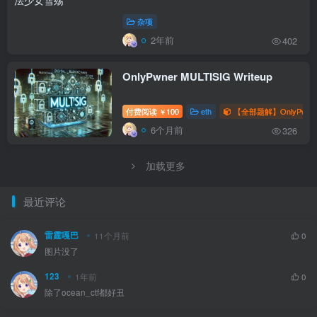
杂项
2年前
402
OnlyPwner MULTISIG Writeup
付费阅读
100
eth
【全部题解】OnlyPwne
￥
6个月前
326
加载更多
最近评论
雷霆嘎巴
11个月前
0
图片没了
123
1年前
0
除了ocean_ctf都好丑