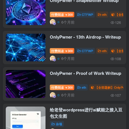
OnlyPwner - Shapeshifter Writeup
付费阅读
300
CTFWP
eth
【全部题解
￥
6个月前
126
OnlyPwner - 13th Airdrop - Writeup
付费阅读
300
CTFWP
eth
【全部题解
￥
6个月前
108
OnlyPwner - Proof of Work Writeup
付费阅读
300
eth
【全部题解】OnlyPwne
￥
6个月前
107
给老登wordpress进行ai赋能之接入豆
包文生图
杂项