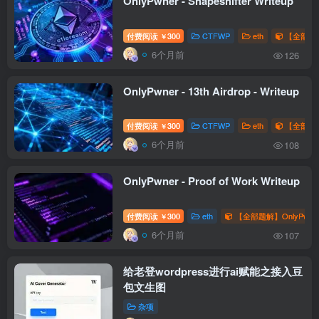
OnlyPwner - Shapeshifter Writeup
付费阅读
300
CTFWP
eth
【全部题解
￥
6个月前
126
OnlyPwner - 13th Airdrop - Writeup
付费阅读
300
CTFWP
eth
【全部题解
￥
6个月前
108
OnlyPwner - Proof of Work Writeup
付费阅读
300
eth
【全部题解】OnlyPwne
￥
6个月前
107
给老登wordpress进行ai赋能之接入豆
包文生图
杂项