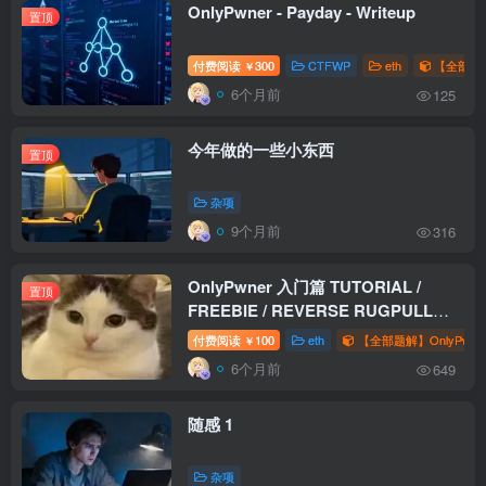
OnlyPwner - Payday - Writeup
置顶
付费阅读
300
CTFWP
eth
【全部题解
￥
6个月前
125
今年做的一些小东西
置顶
杂项
9个月前
316
OnlyPwner 入门篇 TUTORIAL /
置顶
FREEBIE / REVERSE RUGPULL
WriteUp
付费阅读
100
eth
【全部题解】OnlyPwne
￥
6个月前
649
随感 1
杂项