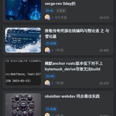
verge-rev 0day的
AI
# 安全
9个月前
679
致敬传奇闭源在线编码与熊论道 之 与
雪论题
杂项
1年前
485
幽默anchor rustc版本低下对不上
bytemuck_derive导致无法build
eth
1年前
205
obsidian webdav 同步最佳实践
杂项
1年前
559