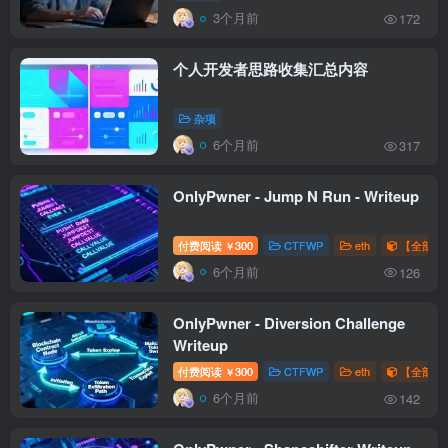
3个月前
172
个人开发者思路收集汇总内容
杂项
6个月前
317
OnlyPwner - Jump N Run - Writeup
付费阅读
300
CTFWP
eth
【全部题解
￥
6个月前
126
OnlyPwner - Diversion Challenge
Writeup
付费阅读
300
CTFWP
eth
【全部题解
￥
6个月前
142