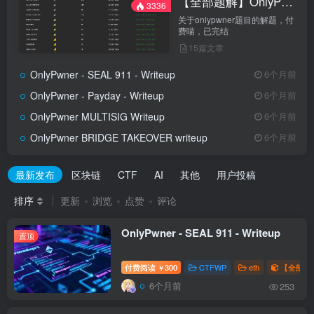
【全部题解】OnlyPwner
3336
关于onlypwner题目的解题，付
费喵，已完结
15篇文章
OnlyPwner - SEAL 911 - Writeup
6个月前
OnlyPwner - Payday - Writeup
6个月前
OnlyPwner MULTISIG Writeup
6个月前
OnlyPwner BRIDGE TAKEOVER writeup
6个月前
最新发布
区块链
CTF
AI
其他
用户投稿
排序
更新
浏览
点赞
评论
OnlyPwner - SEAL 911 - Writeup
置顶
付费阅读
300
CTFWP
eth
【全部题解
￥
6个月前
253