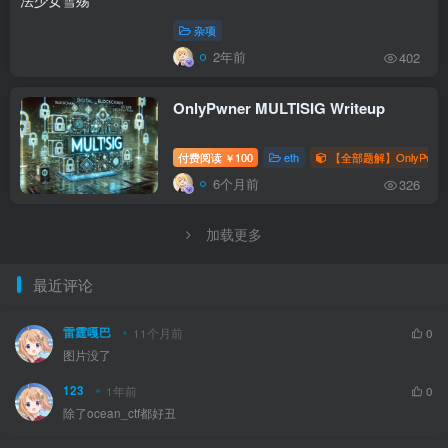
杂项
2年前
402
OnlyPwner MULTISIG Writeup
付费阅读
100
eth
【全部题解】OnlyPwne
￥
6个月前
326
加载更多
最近评论
雷霆嘎巴
11个月前
0
图片没了
123
1年前
0
除了ocean_ctf都好丑