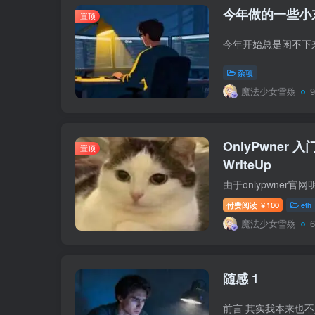
今年做的一些小
置顶
杂项
魔法少女雪殇
OnlyPwner 入门
置顶
WriteUp
付费阅读
100
eth
￥
魔法少女雪殇
随感 1