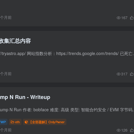
3个月前
167
收集汇总内容
app竞品分析：https://tryastro.app/ 网站指数分析：
6个月前
317
OnlyPwner - Jump N Run - Writeup
题目信息 题目名称: Jump N Run 作者: bobface 难度: 高级 类型: 智能合约安全 / 
FWP
eth
【全部题解】OnlyPwner
6个月前
126