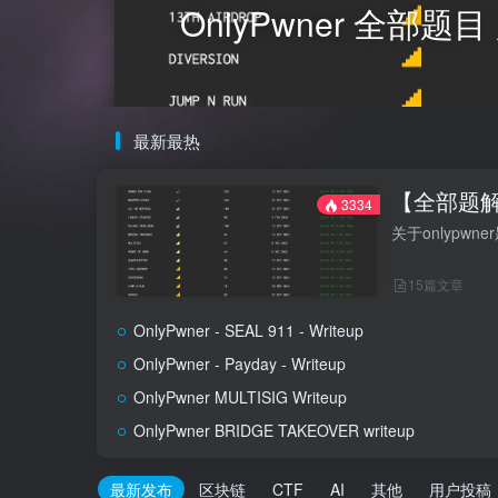
OnlyPwner 全部
最新最热
【全部题解】
3334
关于onlypw
15篇文章
OnlyPwner - SEAL 911 - Writeup
OnlyPwner - Payday - Writeup
OnlyPwner MULTISIG Writeup
OnlyPwner BRIDGE TAKEOVER writeup
最新发布
区块链
CTF
AI
其他
用户投稿