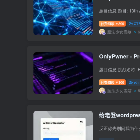
付费阅读
300
CT
￥
魔法少女雪殇
OnlyPwner - Pr
付费阅读
300
eth
￥
魔法少女雪殇
给老登wordpr