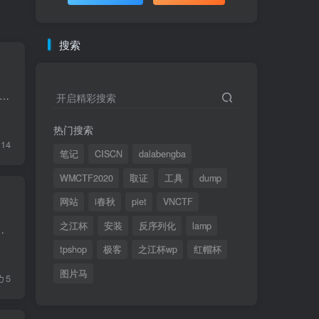
搜索
SEAL 911 作者: 3doc 难度: 高级 类型: EVM 预编译合约利用 题目描述 You barely manage to get off bed as your phone rings. It's THAT ringtone: there's a call for you...
开启精彩搜索
热门搜索
14
笔记
CISCN
dalabengba
WMCTF2020
取证
工具
dump
网站
i春秋
piet
VNCTF
之江杯
安装
反序列化
lamp
node operator fee claiming contract for their users. It would be a...
tpshop
极客
之江杯wp
红帽杯
图片马
5