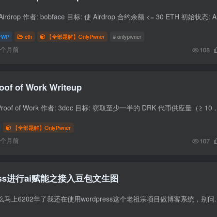
题目信息 题目: 1
FWP
eth
【全部题解】OnlyPwner
# onlypwner
6个月前
108
oof of Work Writeup
题目信息 挑战名称: Proof of Work 作者: 3doc 目标: 窃取至少一半的 DRK 代币供应量（≥ 10 ethe
【全部题解】OnlyPwner
6个月前
107
ess进行ai赋能之接入豆包文生图
反正你先别问我为什么马上6202年了我还在使用wordpress这个老