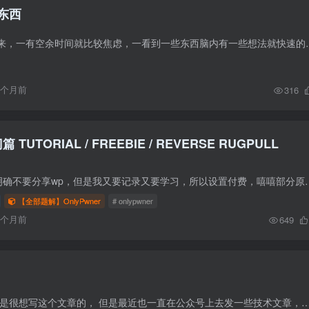
东西
今年开始总是闲不下来，一有空余时间就比较焦虑，一看到一些东西脑内有
9个月前
316
篇 TUTORIAL / FREEBIE / REVERSE RUGPULL
由于onlypwner官网明确不要分享wp，但是我又要记录又要学习，所以设置付费，嘻嘻部
【全部题解】OnlyPwner
# onlypwner
6个月前
649
前言 其实我本来也不是很想写这个文章的， 但是最近也一直在公众号上去发一些技术文章，博客上也疏忽了，后面博客更多的是用来发自己的感想，思考。 公众号二