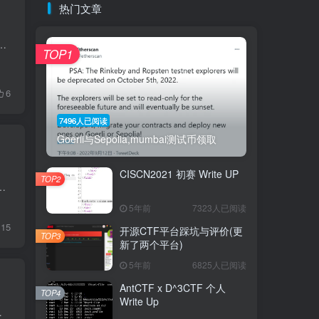
热门文章
一些想法就快速的记录下来。当然我觉得跟换工作也有关系。 对安全研究本身的兴趣也大打折扣，至少对我而言上班天天搞安全...
TOP1
6
7496人已阅读
Goerli与Sepolia,mumbai测试币领取
CISCN2021 初赛 Write UP
TOP2
分原因，开始继续沉淀区块链个人建议做这套题之前看这篇文章 TUTORIAL 这题作为入门题，顺便把官网翻译给翻译...
5年前
7323人已阅读
15
开源CTF平台踩坑与评价(更
TOP3
新了两个平台)
5年前
6825人已阅读
AntCTF x D^3CTF 个人
TOP4
Write Up
维码，可以扫码关注 正文 自从19年...