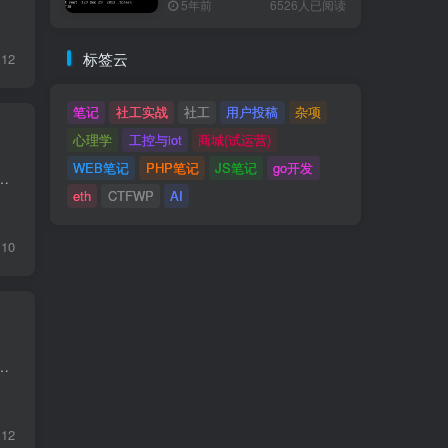
5年前
6526人已阅读
标签云
12
笔记
社工实战
社工
用户投稿
杂项
心理学
工控与iot
商城(试运营)
WEB笔记
PHP笔记
JS笔记
go开发
https://trends.google.com/trends/ 已死亡公司借鉴灵感：https://www.loot-drop.io/
eth
CTFWP
AI
10
EVM 字节码注入 题目描述 This is our new, shiny, permissionless multi-user oracle. It's only V1 and missi...
12