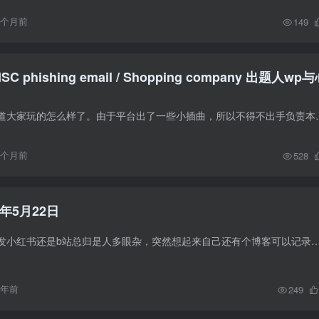
9个月前
149
SC phishing email / Shopping company 出题人wp
一年一度整活，不知道大家玩的怎么样了。由于平台出了一些小插曲，所以不
9个月前
528
年5月22日
不论是发朋友圈还是发小红书还是b站总归是人多眼杂，突然想起来自己还有个博客可以记录一下。 近期即将离职，这也是我在百度度过最爽的一个月了，终于能够
1年前
249