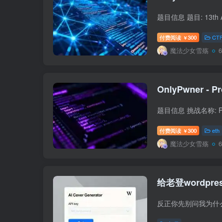
付费阅读
300
CT
￥
魔法少女雪殇
OnlyPwner - Pr
付费阅读
300
eth
￥
魔法少女雪殇
给老登wordpr