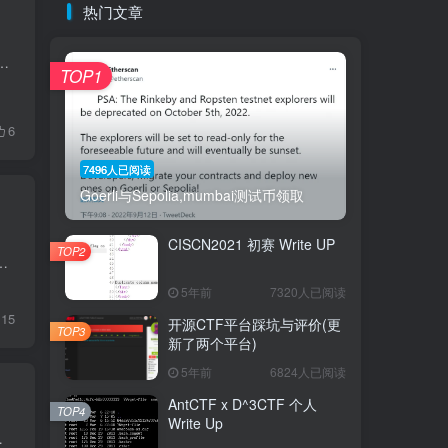
热门文章
一些想法就快速的记录下来。当然我觉得跟换工作也有关系。 对安全研究本身的兴趣也大打折扣，至少对我而言上班天天搞安全...
TOP1
6
7496人已阅读
Goerli与Sepolia,mumbai测试币领取
CISCN2021 初赛 Write UP
TOP2
分原因，开始继续沉淀区块链个人建议做这套题之前看这篇文章 TUTORIAL 这题作为入门题，顺便把官网翻译给翻译...
5年前
7320人已阅读
15
开源CTF平台踩坑与评价(更
TOP3
新了两个平台)
5年前
6824人已阅读
AntCTF x D^3CTF 个人
TOP4
Write Up
维码，可以扫码关注 正文 自从19年...