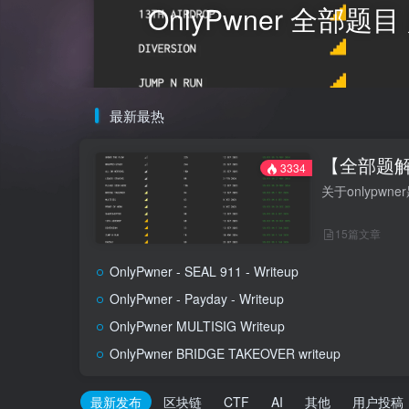
OnlyPwner 全部
最新最热
【全部题解】
3334
关于onlypw
15篇文章
OnlyPwner - SEAL 911 - Writeup
OnlyPwner - Payday - Writeup
OnlyPwner MULTISIG Writeup
OnlyPwner BRIDGE TAKEOVER writeup
最新发布
区块链
CTF
AI
其他
用户投稿