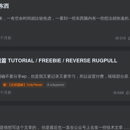
东西
今年开始总是闲不下来，一有空余时间就比较焦虑，一看到一些东西脑内有
9个月前
316
篇 TUTORIAL / FREEBIE / REVERSE RUGPULL
由于onlypwner官网明确不要分享wp，但是我又要记录又要学习，所以设置付费，嘻嘻部
【全部题解】OnlyPwner
# onlypwner
6个月前
649
前言 其实我本来也不是很想写这个文章的， 但是最近也一直在公众号上去发一些技术文章，博客上也疏忽了，后面博客更多的是用来发自己的感想，思考。 公众号二