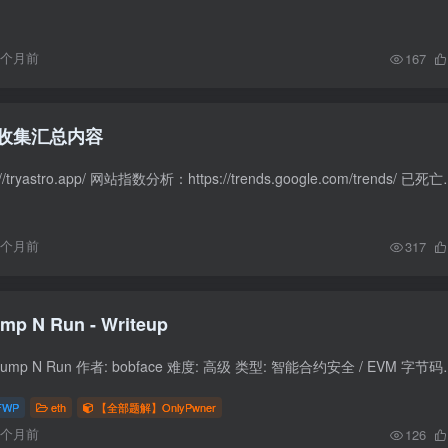
3个月前
167
收集汇总内容
app竞品分析：https://tryastro.app/ 网站指数分析：
6个月前
317
OnlyPwner - Jump N Run - Writeup
题目信息 题目名称: Jump N Run 作者: bobface 难度: 高级 类型: 智能合约安全 / 
FWP
eth
【全部题解】OnlyPwner
6个月前
126