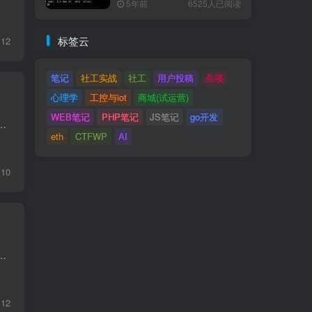
5年前
6525人已阅读
标签云
12
笔记
社工实战
社工
用户投稿
杂项
心理学
工控与iot
商城(试运营)
WEB笔记
PHP笔记
JS笔记
go开发
https://trends.google.com/trends/ 已死亡公司借鉴灵感：https://www.loot-drop.io/
eth
CTFWP
AI
10
EVM 字节码注入 题目描述 This is our new, shiny, permissionless multi-user oracle. It's only V1 and missi...
12