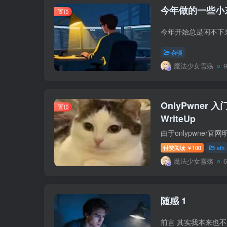
今年做的一些小
置顶
杂项
魔法少女雪殇
OnlyPwner 入门
置顶
WriteUp
付费阅读
100
eth
￥
魔法少女雪殇
随感 1