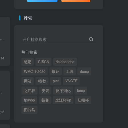
搜索
SEAL 911 作者: 3doc 难度: 高级 类型: EVM 预编译合约利用 题目描述 You barely manage to get off bed as your phone rings. It's THAT ringtone: there's a call for you...
开启精彩搜索
热门搜索
14
笔记
CISCN
dalabengba
WMCTF2020
取证
工具
dump
网站
i春秋
piet
VNCTF
之江杯
安装
反序列化
lamp
node operator fee claiming contract for their users. It would be a...
tpshop
极客
之江杯wp
红帽杯
图片马
5