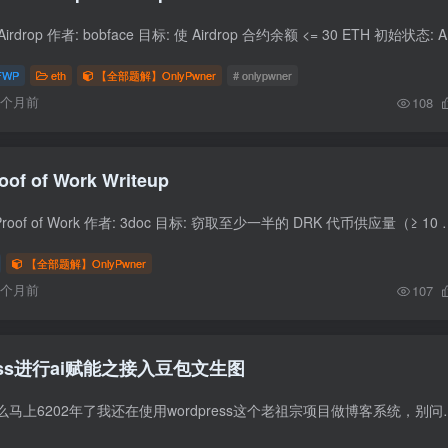
题目信息 题目: 1
FWP
eth
【全部题解】OnlyPwner
# onlypwner
6个月前
108
oof of Work Writeup
题目信息 挑战名称: Proof of Work 作者: 3doc 目标: 窃取至少一半的 DRK 代币供应量（≥ 10 ethe
【全部题解】OnlyPwner
6个月前
107
ess进行ai赋能之接入豆包文生图
反正你先别问我为什么马上6202年了我还在使用wordpress这个老