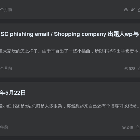
9个月前
149
SC phishing email / Shopping company 出题人wp
一年一度整活，不知道大家玩的怎么样了。由于平台出了一些小插曲，所以不
9个月前
528
年5月22日
不论是发朋友圈还是发小红书还是b站总归是人多眼杂，突然想起来自己还有个博客可以记录一下。 近期即将离职，这也是我在百度度过最爽的一个月了，终于能够
1年前
249