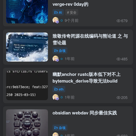
verge-rev 0day的
AI
# 安全
9个月前
679
致敬传奇闭源在线编码与熊论道 之 与
雪论题
杂项
1年前
485
幽默anchor rustc版本低下对不上
bytemuck_derive导致无法build
eth
1年前
205
obsidian webdav 同步最佳实践
杂项
1年前
559