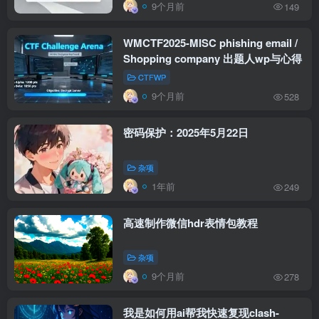
9个月前
149
WMCTF2025-MISC phishing email /
Shopping company 出题人wp与心得
CTFWP
9个月前
528
密码保护：2025年5月22日
杂项
1年前
249
高速制作微信hdr表情包教程
杂项
9个月前
278
我是如何用ai帮我快速复现clash-