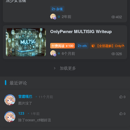
杂项
2年前
402
OnlyPwner MULTISIG Writeup
付费阅读
100
eth
【全部题解】OnlyPwne
￥
6个月前
326
加载更多
最近评论
雷霆嘎巴
11个月前
0
图片没了
123
1年前
0
除了ocean_ctf都好丑