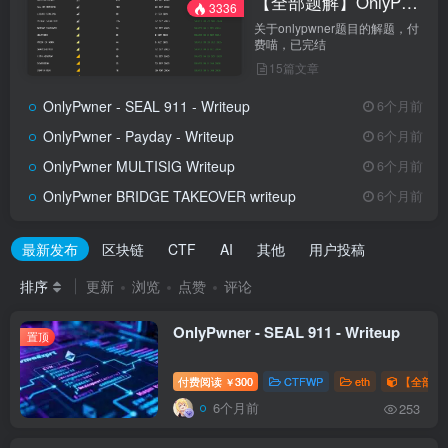
【全部题解】OnlyPwner
3336
关于onlypwner题目的解题，付
费喵，已完结
15篇文章
OnlyPwner - SEAL 911 - Writeup
6个月前
OnlyPwner - Payday - Writeup
6个月前
OnlyPwner MULTISIG Writeup
6个月前
OnlyPwner BRIDGE TAKEOVER writeup
6个月前
最新发布
区块链
CTF
AI
其他
用户投稿
排序
更新
浏览
点赞
评论
OnlyPwner - SEAL 911 - Writeup
置顶
付费阅读
300
CTFWP
eth
【全部题解
￥
6个月前
253