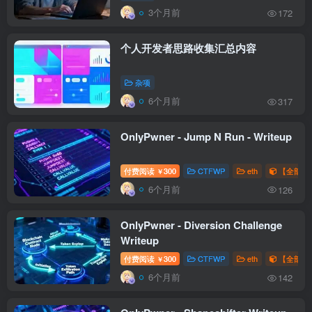
3个月前
172
个人开发者思路收集汇总内容
杂项
6个月前
317
OnlyPwner - Jump N Run - Writeup
付费阅读
300
CTFWP
eth
【全部题解
￥
6个月前
126
OnlyPwner - Diversion Challenge
Writeup
付费阅读
300
CTFWP
eth
【全部题解
￥
6个月前
142