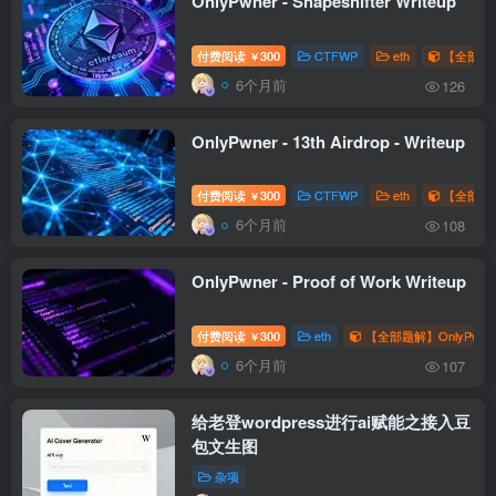
OnlyPwner - Shapeshifter Writeup
付费阅读
300
CTFWP
eth
【全部题解
￥
6个月前
126
OnlyPwner - 13th Airdrop - Writeup
付费阅读
300
CTFWP
eth
【全部题解
￥
6个月前
108
OnlyPwner - Proof of Work Writeup
付费阅读
300
eth
【全部题解】OnlyPwne
￥
6个月前
107
给老登wordpress进行ai赋能之接入豆
包文生图
杂项