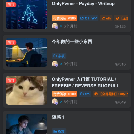
OnlyPwner - Payday - Writeup
置顶
付费阅读
300
CTFWP
eth
【全部题解
￥
6个月前
125
今年做的一些小东西
置顶
杂项
9个月前
316
OnlyPwner 入门篇 TUTORIAL /
置顶
FREEBIE / REVERSE RUGPULL
WriteUp
付费阅读
100
eth
【全部题解】OnlyPwne
￥
6个月前
649
随感 1
杂项