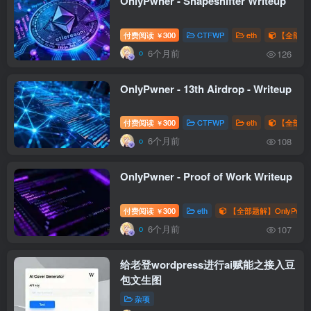
OnlyPwner - Shapeshifter Writeup
付费阅读
300
CTFWP
eth
【全部题解
￥
6个月前
126
OnlyPwner - 13th Airdrop - Writeup
付费阅读
300
CTFWP
eth
【全部题解
￥
6个月前
108
OnlyPwner - Proof of Work Writeup
付费阅读
300
eth
【全部题解】OnlyPwne
￥
6个月前
107
给老登wordpress进行ai赋能之接入豆
包文生图
杂项