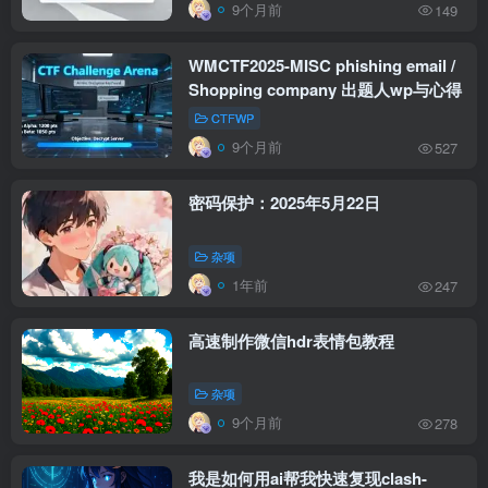
9个月前
149
WMCTF2025-MISC phishing email /
Shopping company 出题人wp与心得
CTFWP
9个月前
527
密码保护：2025年5月22日
杂项
1年前
247
高速制作微信hdr表情包教程
杂项
9个月前
278
我是如何用ai帮我快速复现clash-