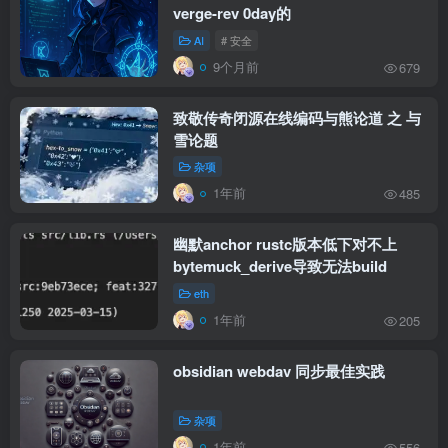
verge-rev 0day的
AI
# 安全
9个月前
679
致敬传奇闭源在线编码与熊论道 之 与
雪论题
杂项
1年前
485
幽默anchor rustc版本低下对不上
bytemuck_derive导致无法build
eth
1年前
205
obsidian webdav 同步最佳实践
杂项
1年前
556