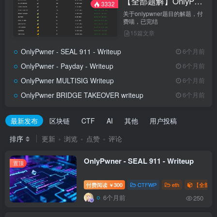
【全部题解】OnlyPwner
3332
关于onlypwner题目的解题，付
费喵，已完结
15篇文章
OnlyPwner - SEAL 911 - Writeup
6个月前
OnlyPwner - Payday - Writeup
6个月前
OnlyPwner MULTISIG Writeup
6个月前
OnlyPwner BRIDGE TAKEOVER writeup
6个月前
最新发布
区块链
CTF
AI
其他
用户投稿
排序
更新
浏览
点赞
评论
OnlyPwner - SEAL 911 - Writeup
置顶
付费阅读
300
CTFWP
eth
【全部题解
￥
6个月前
250