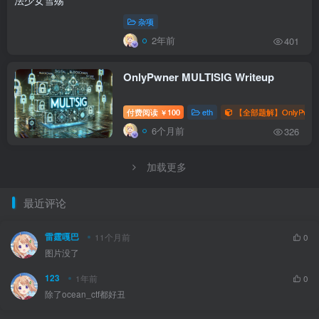
杂项
2年前
401
OnlyPwner MULTISIG Writeup
付费阅读
100
eth
【全部题解】OnlyPwne
￥
6个月前
326
加载更多
最近评论
雷霆嘎巴
11个月前
0
图片没了
123
1年前
0
除了ocean_ctf都好丑