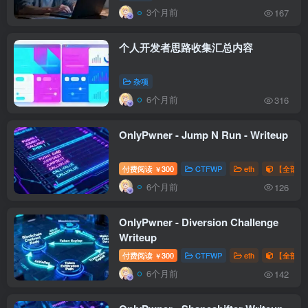
3个月前
167
个人开发者思路收集汇总内容
杂项
6个月前
316
OnlyPwner - Jump N Run - Writeup
付费阅读
300
CTFWP
eth
【全部题解
￥
6个月前
126
OnlyPwner - Diversion Challenge
Writeup
付费阅读
300
CTFWP
eth
【全部题解
￥
6个月前
142