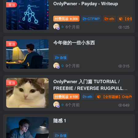
OnlyPwner - Payday - Writeup
置顶
付费阅读
300
CTFWP
eth
【全部题解
￥
6个月前
125
今年做的一些小东西
置顶
杂项
9个月前
315
OnlyPwner 入门篇 TUTORIAL /
置顶
FREEBIE / REVERSE RUGPULL
WriteUp
付费阅读
100
eth
【全部题解】OnlyPwne
￥
6个月前
649
随感 1
杂项