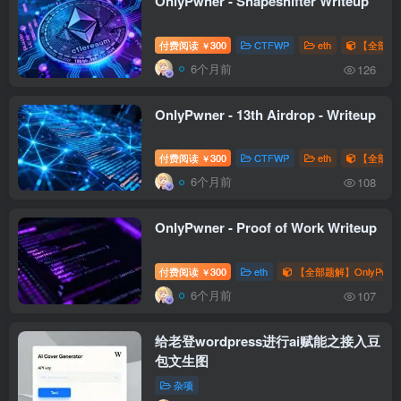
OnlyPwner - Shapeshifter Writeup
付费阅读
300
CTFWP
eth
【全部题解
￥
6个月前
126
OnlyPwner - 13th Airdrop - Writeup
付费阅读
300
CTFWP
eth
【全部题解
￥
6个月前
108
OnlyPwner - Proof of Work Writeup
付费阅读
300
eth
【全部题解】OnlyPwne
￥
6个月前
107
给老登wordpress进行ai赋能之接入豆
包文生图
杂项