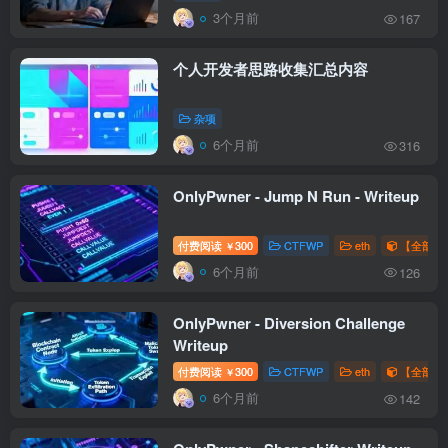
3个月前
167
个人开发者思路收集汇总内容
杂项
6个月前
316
OnlyPwner - Jump N Run - Writeup
付费阅读
300
CTFWP
eth
【全部题解
￥
6个月前
126
OnlyPwner - Diversion Challenge
Writeup
付费阅读
300
CTFWP
eth
【全部题解
￥
6个月前
142