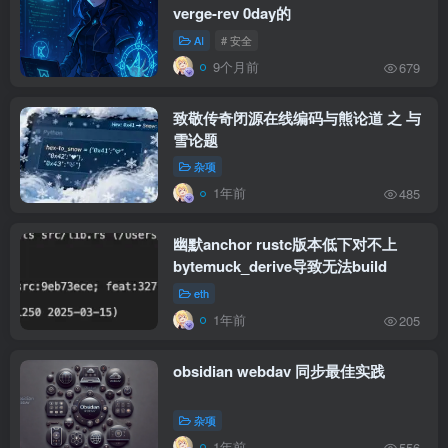
verge-rev 0day的
AI
# 安全
9个月前
679
致敬传奇闭源在线编码与熊论道 之 与
雪论题
杂项
1年前
485
幽默anchor rustc版本低下对不上
bytemuck_derive导致无法build
eth
1年前
205
obsidian webdav 同步最佳实践
杂项
1年前
556