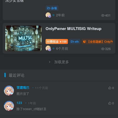
杂项
2年前
401
OnlyPwner MULTISIG Writeup
付费阅读
100
eth
【全部题解】OnlyPwne
￥
6个月前
326
加载更多
最近评论
雷霆嘎巴
11个月前
0
图片没了
123
1年前
0
除了ocean_ctf都好丑