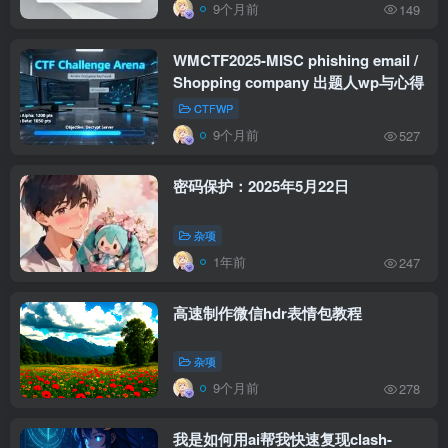
9个月前
149
WMCTF2025-MISC phishing email /
Shopping company 出题人wp与心得
CTFWP
9个月前
527
密码保护：2025年5月22日
杂项
1年前
247
高速制作微信hdr表情包教程
杂项
9个月前
278
我是如何用ai帮我快速复现clash-