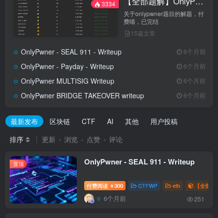
【全部题解】OnlyPwner
3334
关于onlypwner题目的解题，付
费喵，已完结
15篇文章
OnlyPwner - SEAL 911 - Writeup
6个月前
OnlyPwner - Payday - Writeup
6个月前
OnlyPwner MULTISIG Writeup
6个月前
OnlyPwner BRIDGE TAKEOVER writeup
6个月前
最新发布
区块链
CTF
AI
其他
用户投稿
排序
更新
浏览
点赞
评论
OnlyPwner - SEAL 911 - Writeup
置顶
付费阅读
300
CTFWP
eth
【全部题解
￥
6个月前
251