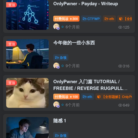
OnlyPwner - Payday - Writeup
置顶
付费阅读
300
CTFWP
eth
【全部题解
￥
6个月前
125
今年做的一些小东西
置顶
杂项
9个月前
316
OnlyPwner 入门篇 TUTORIAL /
置顶
FREEBIE / REVERSE RUGPULL
WriteUp
付费阅读
100
eth
【全部题解】OnlyPwne
￥
6个月前
649
随感 1
杂项