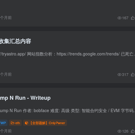
3个月前
167
收集汇总内容
app竞品分析：https://tryastro.app/ 网站指数分析：
6个月前
317
OnlyPwner - Jump N Run - Writeup
题目信息 题目名称: Jump N Run 作者: bobface 难度: 高级 类型: 智能合约安全 / 
FWP
eth
【全部题解】OnlyPwner
6个月前
126