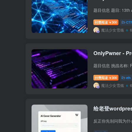
付费阅读
300
CT
￥
魔法少女雪殇
OnlyPwner - Pr
付费阅读
300
eth
￥
魔法少女雪殇
给老登wordpr