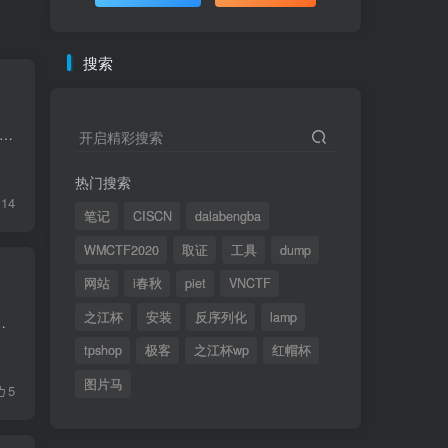
搜索
SEAL 911 作者: 3doc 难度: 高级 类型: EVM 预编译合约利用 题目描述 You barely manage to get off bed as your phone rings. It's THAT ringtone: there's a call for you...
开启精彩搜索
热门搜索
14
笔记
CISCN
dalabengba
WMCTF2020
取证
工具
dump
网站
i春秋
piet
VNCTF
之江杯
安装
反序列化
lamp
node operator fee claiming contract for their users. It would be a...
tpshop
极客
之江杯wp
红帽杯
图片马
5