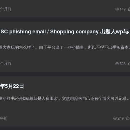
9个月前
149
SC phishing email / Shopping company 出题人wp
一年一度整活，不知道大家玩的怎么样了。由于平台出了一些小插曲，所以不
9个月前
528
年5月22日
不论是发朋友圈还是发小红书还是b站总归是人多眼杂，突然想起来自己还有个博客可以记录一下。 近期即将离职，这也是我在百度度过最爽的一个月了，终于能够
1年前
249