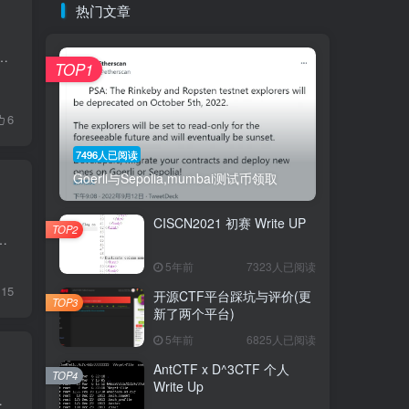
热门文章
一些想法就快速的记录下来。当然我觉得跟换工作也有关系。 对安全研究本身的兴趣也大打折扣，至少对我而言上班天天搞安全...
TOP1
6
7496人已阅读
Goerli与Sepolia,mumbai测试币领取
CISCN2021 初赛 Write UP
TOP2
分原因，开始继续沉淀区块链个人建议做这套题之前看这篇文章 TUTORIAL 这题作为入门题，顺便把官网翻译给翻译...
5年前
7323人已阅读
15
开源CTF平台踩坑与评价(更
TOP3
新了两个平台)
5年前
6825人已阅读
AntCTF x D^3CTF 个人
TOP4
Write Up
维码，可以扫码关注 正文 自从19年...