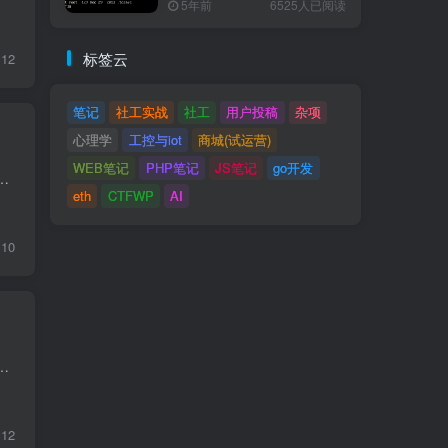
5年前
6525人已阅读
标签云
12
笔记
社工实战
社工
用户投稿
杂项
心理学
工控与iot
商城(试运营)
WEB笔记
PHP笔记
JS笔记
go开发
https://trends.google.com/trends/ 已死亡公司借鉴灵感：https://www.loot-drop.io/
eth
CTFWP
AI
10
EVM 字节码注入 题目描述 This is our new, shiny, permissionless multi-user oracle. It's only V1 and missi...
12