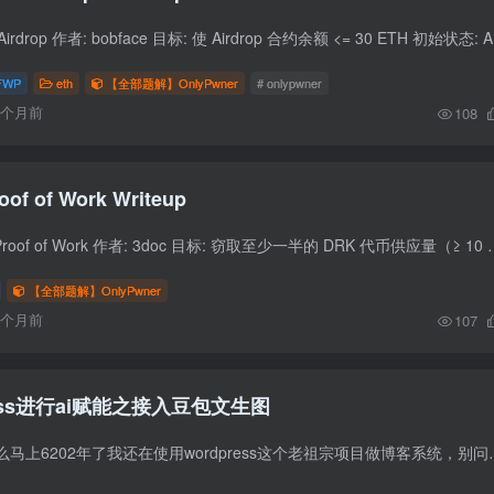
题目信息 题目: 1
FWP
eth
【全部题解】OnlyPwner
# onlypwner
6个月前
108
oof of Work Writeup
题目信息 挑战名称: Proof of Work 作者: 3doc 目标: 窃取至少一半的 DRK 代币供应量（≥ 10 ethe
【全部题解】OnlyPwner
6个月前
107
ess进行ai赋能之接入豆包文生图
反正你先别问我为什么马上6202年了我还在使用wordpress这个老