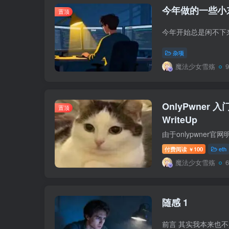
今年做的一些小
置顶
杂项
魔法少女雪殇
OnlyPwner 入门
置顶
WriteUp
付费阅读
100
eth
￥
魔法少女雪殇
随感 1