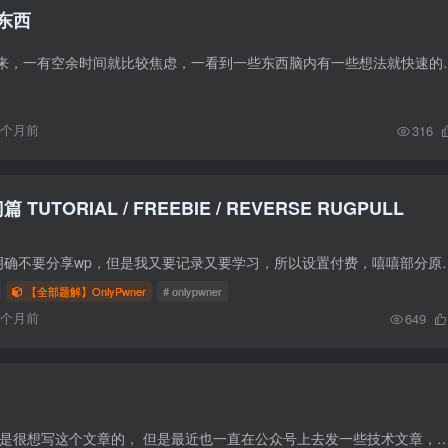
东西
今年开始总是闲不下来，一有空余时间就比较焦虑，一看到一些东西脑内有
9个月前
316
篇 TUTORIAL / FREEBIE / REVERSE RUGPULL
由于onlypwner官网明确不要分享wp，但是我又要记录又要学习，所以设置付费，嘻嘻部
【全部题解】OnlyPwner
# onlypwner
6个月前
649
前言 其实我本来也不是很想写这个文章的， 但是最近也一直在公众号上去发一些技术文章，博客上也疏忽了，后面博客更多的是用来发自己的感想，思考。 公众号二