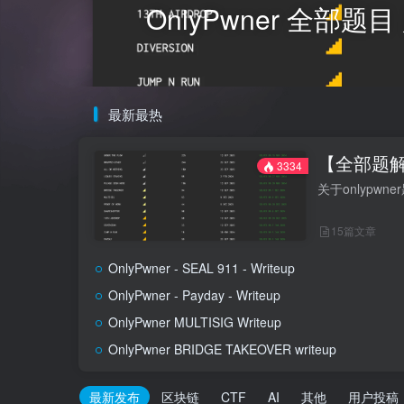
OnlyPwner 全部
最新最热
【全部题解】
3334
关于onlypw
15篇文章
OnlyPwner - SEAL 911 - Writeup
OnlyPwner - Payday - Writeup
OnlyPwner MULTISIG Writeup
OnlyPwner BRIDGE TAKEOVER writeup
最新发布
区块链
CTF
AI
其他
用户投稿