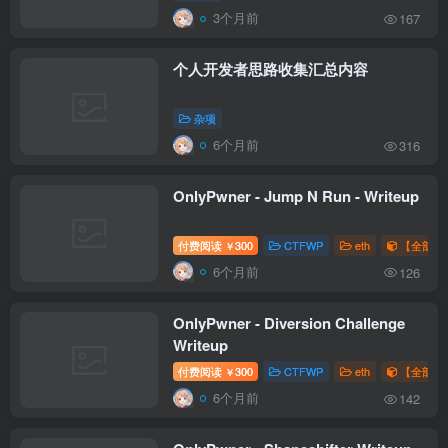
3个月前
167
个人开发者思路收集汇总内容
杂项
6个月前
316
OnlyPwner - Jump N Run - Writeup
付费阅读
300
CTFWP
eth
【全部题解
￥
6个月前
126
OnlyPwner - Diversion Challenge
Writeup
付费阅读
300
CTFWP
eth
【全部题解
￥
6个月前
142