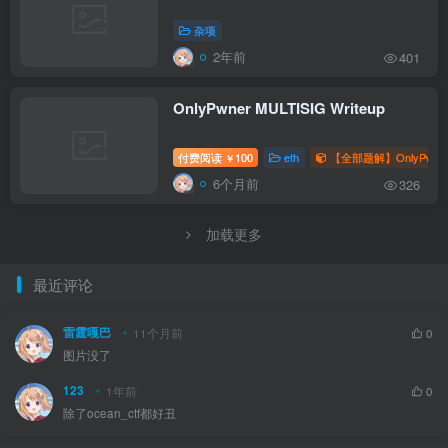
杂项
2年前
401
OnlyPwner MULTISIG Writeup
付费阅读
100
eth
【全部题解】OnlyPwne
￥
6个月前
326
加载更多
最近评论
雷霆嘎巴
11个月前
0
图片没了
123
1年前
0
除了ocean_ctf都好丑