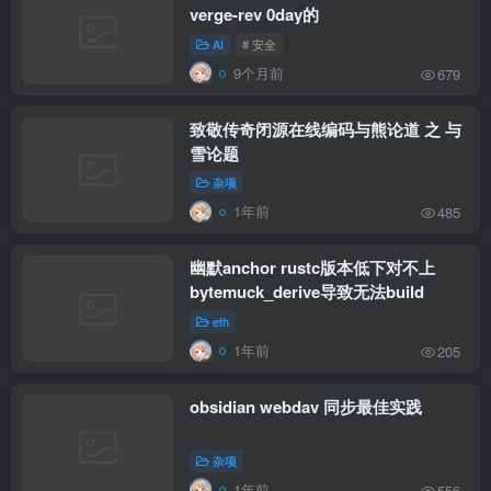
verge-rev 0day的
AI
# 安全
9个月前
679
致敬传奇闭源在线编码与熊论道 之 与
雪论题
杂项
1年前
485
幽默anchor rustc版本低下对不上
bytemuck_derive导致无法build
eth
1年前
205
obsidian webdav 同步最佳实践
杂项
1年前
556