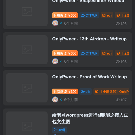
OnlyPwner - Shapeshifter Writeup
付费阅读
300
CTFWP
eth
【全部题解
￥
6个月前
126
OnlyPwner - 13th Airdrop - Writeup
付费阅读
300
CTFWP
eth
【全部题解
￥
6个月前
108
OnlyPwner - Proof of Work Writeup
付费阅读
300
eth
【全部题解】OnlyPwne
￥
6个月前
107
给老登wordpress进行ai赋能之接入豆
包文生图
杂项