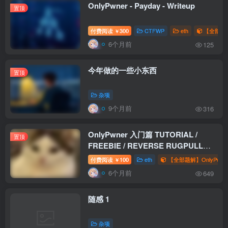
OnlyPwner - Payday - Writeup
置顶
付费阅读
300
CTFWP
eth
【全部题解
￥
6个月前
125
今年做的一些小东西
置顶
杂项
9个月前
316
OnlyPwner 入门篇 TUTORIAL /
置顶
FREEBIE / REVERSE RUGPULL
WriteUp
付费阅读
100
eth
【全部题解】OnlyPwne
￥
6个月前
649
随感 1
杂项