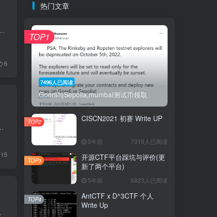
热门文章
一些想法就快速的记录下来。当然我觉得跟换工作也有关系。 对安全研究本身的兴趣也大打折扣，至少对我而言上班天天搞安全...
TOP1
6
7496人已阅读
Goerli与Sepolia,mumbai测试币领取
CISCN2021 初赛 Write UP
TOP2
分原因，开始继续沉淀区块链个人建议做这套题之前看这篇文章 TUTORIAL 这题作为入门题，顺便把官网翻译给翻译...
5年前
7319人已阅读
15
开源CTF平台踩坑与评价(更
TOP3
新了两个平台)
5年前
6823人已阅读
AntCTF x D^3CTF 个人
TOP4
Write Up
维码，可以扫码关注 正文 自从19年...