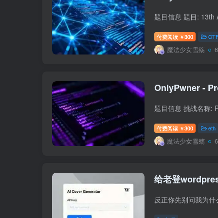
付费阅读
300
CT
￥
魔法少女雪殇
OnlyPwner - Pr
付费阅读
300
eth
￥
魔法少女雪殇
给老登wordpr