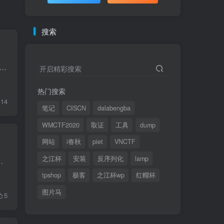
搜索
SEAL 911 作者: 3doc 难度: 高级 类型: EVM 预编译合约利用 题目描述 You barely manage to get off bed as your phone rings. It's THAT ringtone: there's a call for you...
开启精彩搜索
热门搜索
14
笔记
CISCN
dalabengba
WMCTF2020
取证
工具
dump
网站
i春秋
piet
VNCTF
之江杯
安装
反序列化
lamp
node operator fee claiming contract for their users. It would be a...
tpshop
极客
之江杯wp
红帽杯
图片马
5