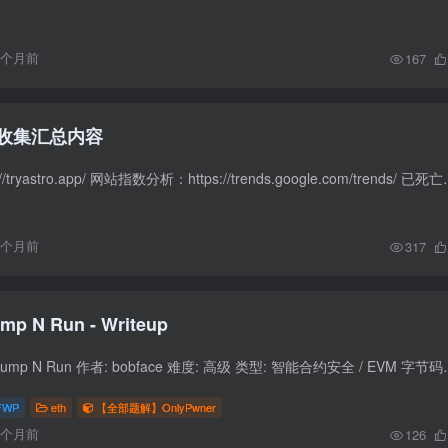
3个月前
167
收集汇总内容
app竞品分析：https://tryastro.app/ 网站指数分析：
6个月前
317
OnlyPwner - Jump N Run - Writeup
题目信息 题目名称: Jump N Run 作者: bobface 难度: 高级 类型: 智能合约安全 / 
FWP
eth
【全部题解】OnlyPwner
6个月前
126