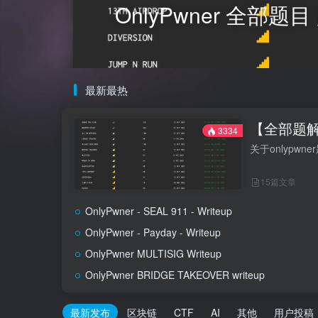
OnlyPwner 全部
最新最热
【全部题解】
3334
关于onlypw
15篇文章
OnlyPwner - SEAL 911 - Writeup
OnlyPwner - Payday - Writeup
OnlyPwner MULTISIG Writeup
OnlyPwner BRIDGE TAKEOVER writeup
最新发布
区块链
CTF
AI
其他
用户投稿