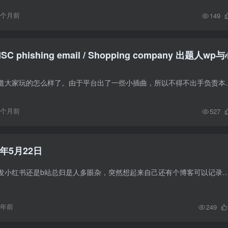
9个月前
149
SC phishing email / Shopping company 出题人wp
一年一度整活，不知道大家玩的怎么样了。由于平台出了一些小插曲，所以不
9个月前
527
年5月22日
不论是发朋友圈还是发小红书还是b站总归是人多眼杂，突然想起来自己还有个博客可以记录一下。 近期即将离职，这也是我在百度度过最爽的一个月了，终于能够
1年前
249