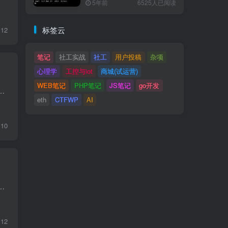
5年前
6525人已阅读
标签云
12
笔记
社工实战
社工
用户投稿
杂项
心理学
工控与iot
商城(试运营)
WEB笔记
PHP笔记
JS笔记
go开发
https://trends.google.com/trends/ 已死亡公司借鉴灵感：https://www.loot-drop.io/
eth
CTFWP
AI
10
EVM 字节码注入 题目描述 This is our new, shiny, permissionless multi-user oracle. It's only V1 and missi...
12