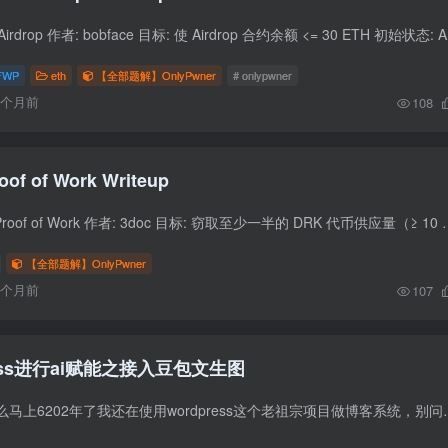
题目信息 题目: 1
FWP
eth
【全部题解】OnlyPwner
# onlypwner
6个月前
108
oof of Work Writeup
题目信息 挑战名称: Proof of Work 作者: 3doc 目标: 窃取至少一半的 DRK 代币供应量（≥ 10 ethe
【全部题解】OnlyPwner
6个月前
107
ess进行ai赋能之接入豆包文生图
反正你先别问我为什么马上6202年了我还在使用wordpress这个老