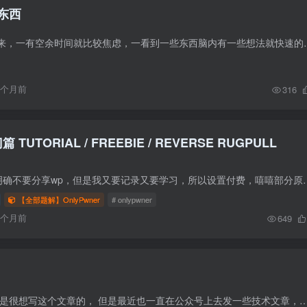
东西
今年开始总是闲不下来，一有空余时间就比较焦虑，一看到一些东西脑内有
9个月前
316
篇 TUTORIAL / FREEBIE / REVERSE RUGPULL
由于onlypwner官网明确不要分享wp，但是我又要记录又要学习，所以设置付费，嘻嘻部
【全部题解】OnlyPwner
# onlypwner
6个月前
649
前言 其实我本来也不是很想写这个文章的， 但是最近也一直在公众号上去发一些技术文章，博客上也疏忽了，后面博客更多的是用来发自己的感想，思考。 公众号二