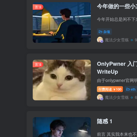
今年做的一些小
置顶
杂项
魔法少女雪殇
OnlyPwner 入门
置顶
WriteUp
付费阅读
100
eth
￥
魔法少女雪殇
随感 1