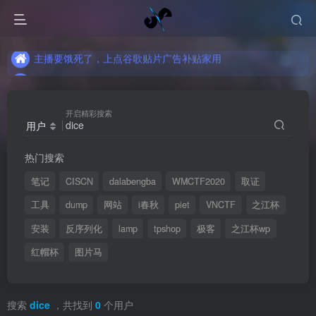
主播要饿死了，上点谷歌贴片广告补贴家用
主播要饿死了，上点谷歌贴片广告补贴家用
主播要饿死了，上点谷歌贴片广告补贴家用
开启精彩搜索
用户
热门搜索
笔记
CISCN
dalabengba
WMCTF2020
取证
工具
dump
网站
i春秋
piet
VNCTF
之江杯
安装
反序列化
lamp
tpshop
极客
之江杯wp
红帽杯
图片马
搜索
dice
，共找到
0
个用户